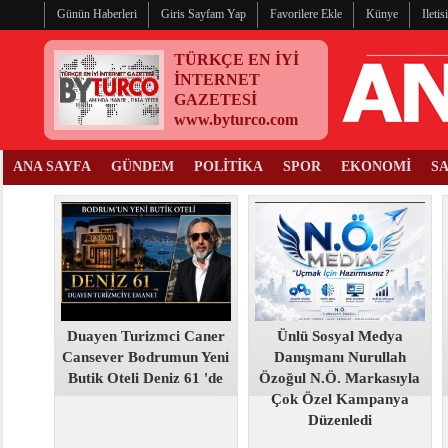
Günün Haberleri
Giris Sayfam Yap
Favorilere Ekle
Künye
Ileti
TÜRKÇE EN İYİ
İNTERNET
GAZETESİ
www.byturco.com
ANA SAYFA
GÜNDEM
POLİTİKA
SPOR
EKONOMİ
S
Duayen Turizmci Caner
Ünlü Sosyal Medya
Cansever Bodrumun Yeni
Danışmanı Nurullah
Butik Oteli Deniz 61 'de
Özoğul N.Ö. Markasıyla
Çok Özel Kampanya
Düzenledi