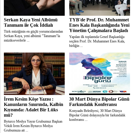
Serkan Kaya Yeni Albümü
TYB'de Prof. Dr. Muhammet
Tanımam ile Çok İddialı
Enes Kala Başkanlığında Yeni
Yönetim Çalışmalara Başladı
Türk müziğinin en güçlü yorumcularından
Serkan Kaya, yeni albümü "Tanımam"la
Yapılan ilk toplantıda Genel Başkanlığa
müzikseverlerle ...
seçilen Prof. Dr. Muhammet Enes Kala,
birliğin ...
İrem Kesim Köşe Yazısı :
30 Mart Dünya Bipolar Günü
Kanunların Sınırında, Kalbin
Farkındalık Konferansı
Kıyısında: Adalet Bir Lüks
Konyaaltı Belediyesi, 30 Mart Dünya
mü?
Bipolar Günü dolayısıyla bir farkındalık
konferansı ...
Byturco Medya Yayın Grubumuz Başkan
Vekili İrem Kesim Byturco Medya
Grubumuza ait ...