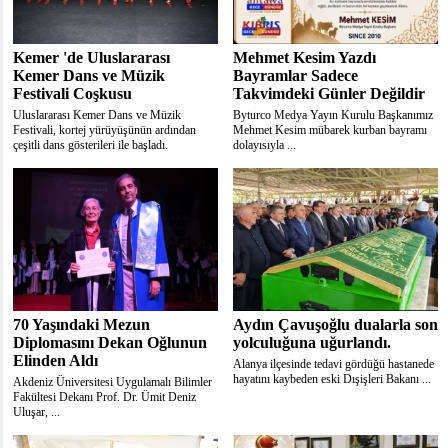
Kemer 'de Uluslararası
Mehmet Kesim Yazdı
Kemer Dans ve Müzik
Bayramlar Sadece
Festivali Coşkusu
Takvimdeki Günler Değildir
Uluslararası Kemer Dans ve Müzik
Byturco Medya Yayın Kurulu Başkanımız
Festivali, kortej yürüyüşünün ardından
Mehmet Kesim mübarek kurban bayramı
çeşitli dans gösterileri ile başladı.
dolayısıyla ...
70 Yaşındaki Mezun
Aydın Çavuşoğlu dualarla son
Diplomasını Dekan Oğlunun
yolculuğuna uğurlandı.
Elinden Aldı
Alanya ilçesinde tedavi gördüğü hastanede
hayatını kaybeden eski Dışişleri Bakanı ...
Akdeniz Üniversitesi Uygulamalı Bilimler
Fakültesi Dekanı Prof. Dr. Ümit Deniz
Uluşar, ...