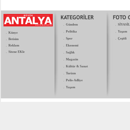
.
.
Gündem
SİYASİ
.
.
Politika
Yaşam
.
Künye
.
.
.
Spor
Çeşitli
Iletisim
.
.
Reklam
Ekonomi
.
Sitene EKle
.
Sağlık
.
Magazin
.
Kültür & Sanat
.
Turizm
.
Polis-Adliye
.
Yaşam