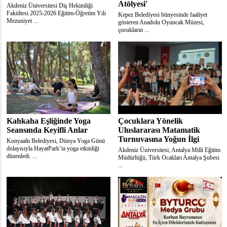
Atölyesi'
Akdeniz Üniversitesi Diş Hekimliği
Fakültesi 2025-2026 Eğitim-Öğretim Yılı
Kepez Belediyesi bünyesinde faaliyet
Mezuniyet ...
gösteren Anadolu Oyuncak Müzesi,
çocukların ...
Kahkaha Eşliğinde Yoga
Çocuklara Yönelik
Seansında Keyifli Anlar
Uluslararası Matamatik
Turnuvasına Yoğun İlgi
Konyaaltı Belediyesi, Dünya Yoga Günü
dolayısıyla HayatPark’ta yoga etkinliği
Akdeniz Üniversitesi, Antalya Milli Eğitim
düzenledi. ...
Müdürlüğü, Türk Ocakları Antalya Şubesi
...