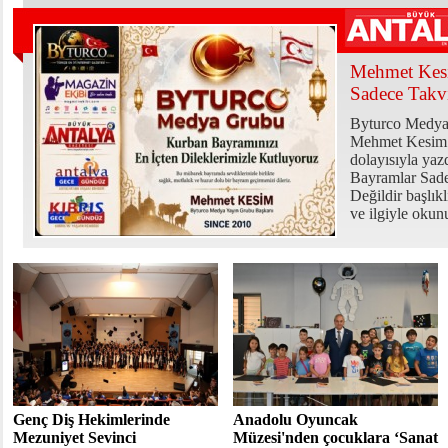
Mehmet Kesi
Sadece Takv
Byturco Medya
Mehmet Kesim 
dolayısıyla yazd
Bayramlar Sad
Değildir başlık
ve ilgiyle oku
Genç Diş Hekimlerinde
Anadolu Oyuncak
Mezuniyet Sevinci
Müzesi'nden çocuklara ‘Sanat