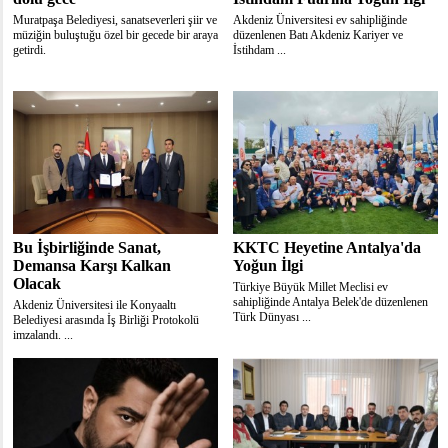
Muratpaşa Belediyesi, sanatseverleri şiir ve
Akdeniz Üniversitesi ev sahipliğinde
müziğin buluştuğu özel bir gecede bir araya
düzenlenen Batı Akdeniz Kariyer ve
getirdi.
İstihdam ...
Bu İşbirliğinde Sanat,
KKTC Heyetine Antalya'da
Demansa Karşı Kalkan
Yoğun İlgi
Olacak
Türkiye Büyük Millet Meclisi ev
sahipliğinde Antalya Belek'de düzenlenen
Akdeniz Üniversitesi ile Konyaaltı
Türk Dünyası ...
Belediyesi arasında İş Birliği Protokolü
imzalandı. ...