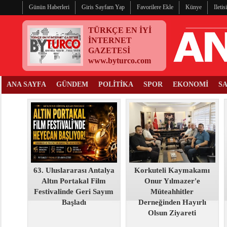
Günün Haberleri
Giris Sayfam Yap
Favorilere Ekle
Künye
Ileti
TÜRKÇE EN İYİ
İNTERNET
GAZETESİ
www.byturco.com
ANA SAYFA
GÜNDEM
POLİTİKA
SPOR
EKONOMİ
S
63. Uluslararası Antalya
Korkuteli Kaymakamı
Altın Portakal Film
Onur Yılmazer'e
Festivalinde Geri Sayım
Müteahhitler
Başladı
Derneğinden Hayırlı
Olsun Ziyareti