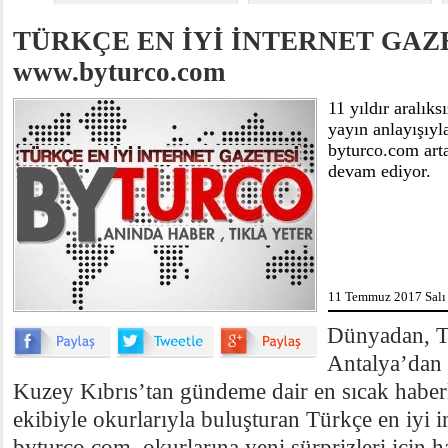
TÜRKÇE EN İYİ İNTERNET GAZ
www.byturco.com
11 yıldır aralıksı
yayın anlayışıyla
byturco.com art
devam ediyor.
11 Temmuz 2017 Salı 
Dünyadan, T
Antalya’dan 
Kuzey Kıbrıs’tan gündeme dair en sıcak haber
ekibiyle okurlarıyla buluşturan Türkçe en iyi i
byturco.com, okurlarına yeni sürprizleri için ha