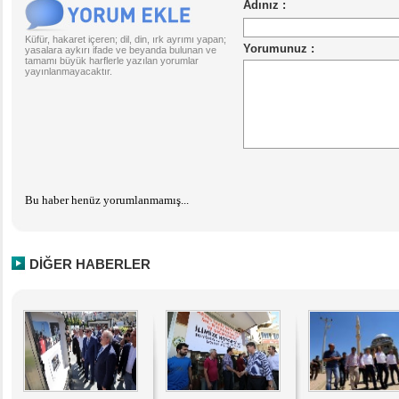
Küfür, hakaret içeren; dil, din, ırk ayrımı yapan;
yasalara aykırı ifade ve beyanda bulunan ve
tamamı büyük harflerle yazılan yorumlar
yayınlanmayacaktır.
Bu haber henüz yorumlanmamış...
DİĞER HABERLER