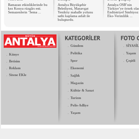
Ramazan etkinliklerinde bu
Antalya Büyükşehir
Antalya OSB’nin
kez Konya rüzgârı esti.
Belediyesi, Manavgat
Türkiye’ye örnek ola
Semazenlerin ‘Sema ...
Yeniköy mahalle yolunu
Endüstriyel Simbiyoz
sathi kaplama asfalt ile
Eko-Verimlilik ...
buluşturdu.
.
.
Gündem
SİYASİ
.
.
Politika
Yaşam
.
Künye
.
.
.
Spor
Çeşitli
Iletisim
.
.
Reklam
Ekonomi
.
Sitene EKle
.
Sağlık
.
Magazin
.
Kültür & Sanat
.
Turizm
.
Polis-Adliye
.
Yaşam