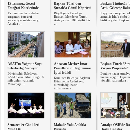
15 Temmuz Gecesi
Başkan Türel’den
Başkan Tütüncü: “
Fotoğraf Karelerinde
Şırnak’a Gönül Köprüsü
Artık Geleceğe Bak
15 Temmuz hain darbe
Büyükşehir Belediye
Kayyum danışmanı ol
girişimini fotoğraf
Başkanı Menderes Türel,
atandığı İdil’e ekibi il
kareleriyle anlatan sergi
Antalya’dan 180 kişilik bir
birlikte giden Başkan .
Antalya ...
...
ASAT’ın Yağmur Suyu
Adrasan Merkez İmar
Başkan Türel: “Sır
Seferberliği Sürüyor
Parsellerinin Uygulaması
Vizyon Projelerde”
İptal Edildi
Büyükşehir Belediyesi
Bugüne kadar Antalya
ASAT Genel Müdürlüğü, 6
hizmet açığını kapat
Kumluca Belediye Başkanı
milyonluk yatırımla
yönelik yatırımlara ...
Hüsamettin Çetinkaya,
Muratpaşa ...
düzenlediği basın
toplantısında ...
Semazenler Gönülleri
Mahalle Yolu Asfaltla
Antalya OSB’de Do
Mest Etti
Buluştu
Dostu Çalıştay