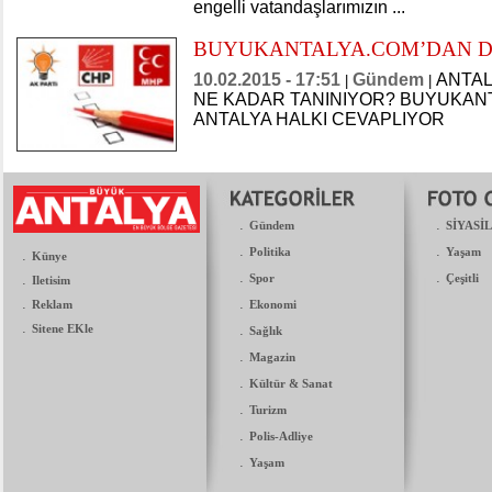
engelli vatandaşlarımızın ...
​BUYUKANTALYA.COM’DAN D
10.02.2015 - 17:51
Gündem
ANTAL
|
|
NE KADAR TANINIYOR? BUYUKAN
ANTALYA HALKI CEVAPLIYOR
.
.
Gündem
SİYASİ
.
.
Politika
Yaşam
.
Künye
.
.
.
Spor
Çeşitli
Iletisim
.
.
Reklam
Ekonomi
.
Sitene EKle
.
Sağlık
.
Magazin
.
Kültür & Sanat
.
Turizm
.
Polis-Adliye
.
Yaşam