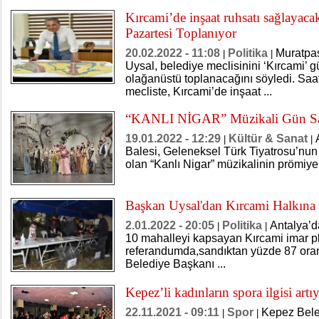
Kırcami’de inşaat ruhsatı sağlayaca
Pazartesi Toplanıyor
20.02.2022 - 11:08
Politika
Muratpa
|
|
Uysal, belediye meclisinini ‘Kırcami’ 
olağanüstü toplanacağını söyledi. Saa
mecliste, Kırcami’de inşaat ...
“KANLI NİGAR” Müzikali Gün S
19.01.2022 - 12:29
Kültür & Sanat
|
|
Balesi, Geleneksel Türk Tiyatrosu’nun 
olan “Kanlı Nigar” müzikalinin prömiyer
Başkan Uysal'dan Kırcami Halkına
2.01.2022 - 20:05
Politika
Antalya’d
|
|
10 mahalleyi kapsayan Kırcami imar plan
referandumda,sandıktan yüzde 87 oranı
Belediye Başkanı ...
​Kepez’li kadınların spora ilgisi artı
22.11.2021 - 09:11
Spor
Kepez Beled
|
|