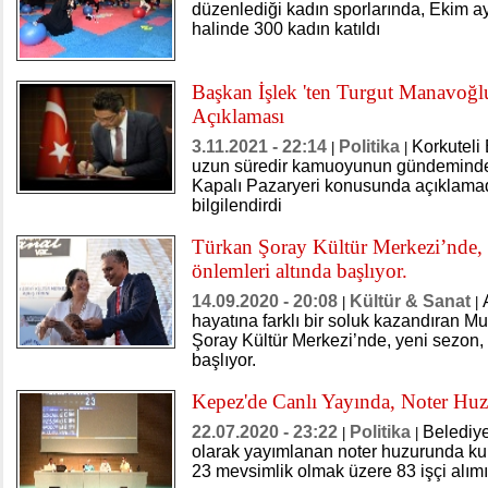
düzenlediği kadın sporlarında, Ekim a
halinde 300 kadın katıldı
Başkan İşlek 'ten Turgut Manavoğlu
Açıklaması
3.11.2021 - 22:14
Politika
Korkuteli
|
|
uzun süredir kamuoyunun gündeminde
Kapalı Pazaryeri konusunda açıklamad
bilgilendirdi
Türkan Şoray Kültür Merkezi’nde, 
önlemleri altında başlıyor.
14.09.2020 - 20:08
Kültür & Sanat
|
|
hayatına farklı bir soluk kazandıran M
Şoray Kültür Merkezi’nde, yeni sezon, 
başlıyor.
Kepez'de Canlı Yayında, Noter Huz
22.07.2020 - 23:22
Politika
Belediye
|
|
olarak yayımlanan noter huzurunda ku
23 mevsimlik olmak üzere 83 işçi alımı 