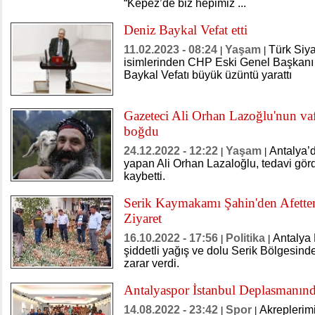
“Kepez’de biz hepimiz ...
Deniz Baykal Vefat etti
11.02.2023 - 08:24
Yaşam
Türk Siya
|
|
isimlerinden CHP Eski Genel Başkanı A
Baykal Vefatı büyük üzüntü yarattı
Gazeteci Ali Orhan Lazoğlu'nun vafa
boğdu
24.12.2022 - 12:22
Yaşam
​Antalya’
|
|
yapan Ali Orhan Lazaloğlu, tedavi gör
kaybetti.
Serik Kaymakamı Şahin'den Afetten
Ziyaret
16.10.2022 - 17:56
Politika
Antalya 
|
|
şiddetli yağış ve dolu Serik Bölgesinde
zarar verdi.
Antalyaspor İstanbul Deplasmanın
14.08.2022 - 23:42
Spor
Akreplerimi
|
|