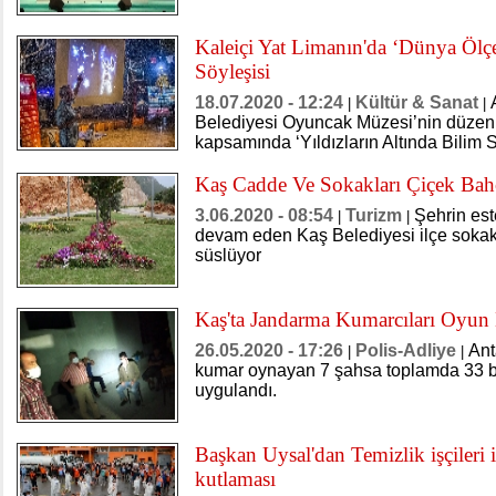
Kaleiçi Yat Limanın'da ‘Dünya Ölç
Söyleşisi
18.07.2020 - 12:24
Kültür & Sanat
|
|
Belediyesi Oyuncak Müzesi’nin düzenled
kapsamında ‘Yıldızların Altında Bilim Sö
Kaş Cadde Ve Sokakları Çiçek Bah
3.06.2020 - 08:54
Turizm
Şehrin est
|
|
devam eden Kaş Belediyesi ilçe sokakl
süslüyor
Kaş'ta Jandarma Kumarcıları Oyun 
26.05.2020 - 17:26
Polis-Adliye
Ant
|
|
kumar oynayan 7 şahsa toplamda 33 bi
uygulandı.
Başkan Uysal'dan Temizlik işçileri 
kutlaması