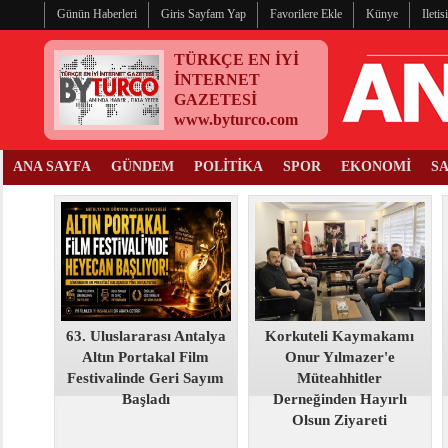
Günün Haberleri
Giris Sayfam Yap
Favorilere Ekle
Künye
Ileti
TÜRKÇE EN İYİ
İNTERNET
GAZETESİ
www.byturco.com
ANA SAYFA
GÜNDEM
POLİTİKA
SPOR
EKONOMİ
S
63. Uluslararası Antalya
Korkuteli Kaymakamı
Altın Portakal Film
Onur Yılmazer'e
Festivalinde Geri Sayım
Müteahhitler
Başladı
Derneğinden Hayırlı
Olsun Ziyareti