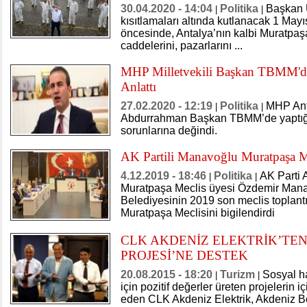
30.04.2020 - 14:04
Politika
Başkan 
|
|
kısıtlamaları altında kutlanacak 1 M
öncesinde, Antalya’nın kalbi Muratpaşa
caddelerini, pazarlarını ...
MHP Milletvekili Başkan TBMM'de 
Anlattı
27.02.2020 - 12:19
Politika
MHP Anta
|
|
Abdurrahman Başkan TBMM’de yaptığ
sorunlarına değindi.
AK Partili Manavoğlu Muratpaşa Mec
4.12.2019 - 18:46
Politika
AK Parti 
|
|
Muratpaşa Meclis üyesi Özdemir Man
Belediyesinin 2019 son meclis toplant
Muratpaşa Meclisini bigilendirdi
CLK AKDENİZ ELEKTRİK’TEN
PROJESİ’NE DESTEK
20.08.2015 - 18:20
Turizm
Sosyal h
|
|
için pozitif değerler üreten projelerin
eden CLK Akdeniz Elektrik, Akdeniz B