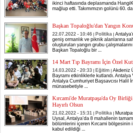
ikinci haftasında deplasmanda HangiK
mağlup etti. Takımımızın golünü 60. dak
Başkan Topaloğlu'dan Yangın Konu
22.07.2022 - 10:46
Politika
Antalya'
|
|
geniş ormanlık ve piknik alanlarına s
oluşturulan yangın grubu çalışmalarını 
Başkan Topaloğlu bir ...
14 Mart Tıp Bayramı İçin Özel Ku
14.03.2022 - 20:33
Eğitim
Akdeniz Ü
|
|
Bayramı etkinliklerle kutlandı. Antalya 
Antalya Cumhuriyet Başsavcısı Halil İ
münasebetiyle ...
Kırcami'de Muratpaşa'da Oy Birliği
Hayırlı Olsun
21.02.2022 - 15:31
Politika
Muratpa
|
|
Uysal, Antalya’da 8 mahallenin tamamı
bölümlerini içeren Kırcami bölgesinin im
kabul edildiği ...