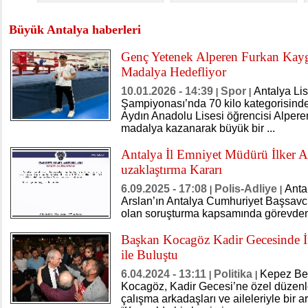
Büyük Antalya haberleri
Genç Yetenek Alperen Furkan Kaygı
Madalya Hedefliyor
10.01.2026 - 14:39
Spor
Antalya Lis
|
|
Şampiyonası’nda 70 kilo kategorisin
Aydın Anadolu Lisesi öğrencisi Alpere
madalya kazanarak büyük bir ...
Antalya İl Emniyet Müdürü İlker A
uzaklaştırma Kararı
6.09.2025 - 17:08
Polis-Adliye
Anta
|
|
Arslan’ın Antalya Cumhuriyet Başsavcı
olan soruşturma kapsamında görevden a
Başkan Kocagöz Kadir Gecesinde İft
ile Buluştu
6.04.2024 - 13:11
Politika
Kepez Be
|
|
Kocagöz, Kadir Gecesi’ne özel düzenl
çalışma arkadaşları ve aileleriyle bir