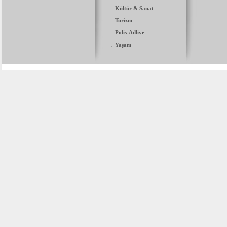
.
Kültür & Sanat
.
Turizm
.
Polis-Adliye
.
Yaşam