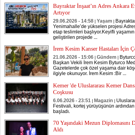
Bayraktar İnşaat’ın Adres Ankara E
Artıyor
29.06.2026 - 14:58
Yaşam
Bayraktar
|
|
Yenimahalle’de yükselen projesi Adres
etap teslimleri başlıyor.Keyifli yaşamın 
geliştirilen projede ...
İrem Kesim Kanser Hastaları İçin 
21.06.2026 - 15:06
Gündem
Byturc
|
|
Başkan Vekili İrem Kesim Byturco Me
Gazetelerde çok özel yaşama dair köş
ilgiyle okunuyor. İrem Kesim :Bir ...
Kemer 'de Uluslararası Kemer Dans
Coşkusu
6.06.2026 - 23:51
Magazin
Uluslara
|
|
Festivali, kortej yürüyüşünün ardından ç
başladı.
70 Yaşındaki Mezun Diplomasını 
Aldı