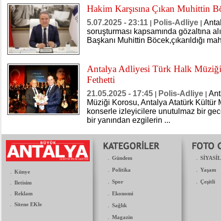
Hakim Karşısına Çıkan Muhittin B
5.07.2025 - 23:11
Polis-Adliye
Anta
|
|
soruşturması kapsamında gözaltına al
Başkanı Muhittin Böcek,çıkarıldığı ma
Antalya Adliyesi Türk Halk Müziğ
Fethetti
21.05.2025 - 17:45
Polis-Adliye
Ant
|
|
Müziği Korosu, Antalya Atatürk Kültür
konserle izleyicilere unutulmaz bir gec
bir yanından ezgilerin ...
.
.
Gündem
SİYASİ
.
.
Politika
Yaşam
.
Künye
.
.
.
Spor
Çeşitli
Iletisim
.
.
Reklam
Ekonomi
.
Sitene EKle
.
Sağlık
.
Magazin