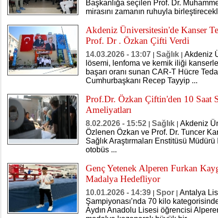
Başkanlığa seçilen Prof. Dr. Muhammet
mirasını zamanın ruhuyla birleştirecekl
Akdeniz Üniversitesin'de Kanser Te
Prof. Dr . Özkan Çifti Verdi
14.03.2026 - 13:07
Sağlık
Akdeniz Ü
|
|
lösemi, lenfoma ve kemik iliği kanserl
başarı oranı sunan CAR-T Hücre Tedav
Cumhurbaşkanı Recep Tayyip ...
Prof.Dr. Özkan Çiftin'den 10 Saat 
Ameliyatları
8.02.2026 - 15:52
Sağlık
Akdeniz Üni
|
|
Özlenen Özkan ve Prof. Dr. Tuncer Kar
Sağlık Araştırmaları Enstitüsü Müdürü
otobüs ...
Genç Yetenek Alperen Furkan Kaygı
Madalya Hedefliyor
10.01.2026 - 14:39
Spor
Antalya Lis
|
|
Şampiyonası’nda 70 kilo kategorisin
Aydın Anadolu Lisesi öğrencisi Alpere