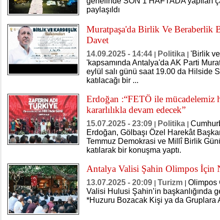
genelinde SON 1 HAFTADA yapılan ça
paylaşıldı
Muratpaşa'da Birlik Ve Beraberlik 
Davet
14.09.2025 - 14:44
Politika
'Birlik 
|
|
'kapsamında Antalya'da AK Parti Mura
eylül salı günü saat 19.00 da Hilside
katılacağı bir ...
Erdoğan :“FETÖ ile mücadelemiz h
kararlılıkla devam edecek”
15.07.2025 - 23:09
Politika
Cumhurb
|
|
Erdoğan, Gölbaşı Özel Harekât Başka
Temmuz Demokrasi ve Millî Birlik Gü
katılarak bir konuşma yaptı.
Antalya Valisi Şahin Olimpos İçin
13.07.2025 - 20:09
Turizm
Olimpos G
|
|
Valisi Hulusi Şahin’in başkanlığında ge
*Huzuru Bozacak Kişi ya da Gruplara A