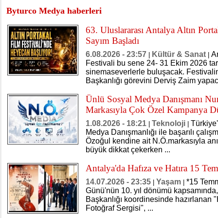
Byturco Medya haberleri
63. Uluslararası Antalya Altın Port
Sayım Başladı
6.08.2026 - 23:57
Kültür & Sanat
An
|
|
Festivali bu sene 24- 31 Ekim 2026 tar
sinemaseverlerle buluşacak. Festivali
Başkanlığı görevini Derviş Zaim yapac
Ünlü Sosyal Medya Danışmanı Nur
Markasıyla Çok Özel Kampanya Dü
1.08.2026 - 18:21
Teknoloji
Türkiye
|
|
Medya Danışmanlığı ile başarılı çalış
Özoğul kendine ait N.Ö.markasıyla anıl
büyük dikkat çekerken ...
Antalya'da Hafıza ve Hatıra 15 Te
14.07.2026 - 23:35
Yaşam
*15 Temm
|
|
Günü'nün 10. yıl dönümü kapsamında, 
Başkanlığı koordinesinde hazırlanan 
Fotoğraf Sergisi", ...