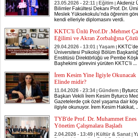
23.05.2026 - 22:11
Eğitim
Akdeniz Ü
|
|
Bilimler Fakültesi Dekanı Prof. Dr. Üm
Meslek Yüksekokulu’nda öğrenim göre
kendi elleriyle diplomasını verdi.
KKTC'li Ünlü Prof.Dr .Mehmet Çak
Eğilimi ve Akran Zorbalığına Çözü
29.04.2026 - 13:01
Yaşam
KKTC'de
|
|
Üniversitesi Psikoloji Bölüm Başkanlığ
Enstitüsü Direktörlüğü ve Pembe Köşk 
Başhekimi görevini yürüten KKTC'li ...
İrem Kesim Yine İlgiyle Okunacak 
Elinde midir?
11.04.2026 - 23:34
Gündem
Byturc
|
|
Başkan Vekili İrem Kesim Byturco Me
Gazetelerde çok özel yaşama dair köş
ilgiyle okunuyor. İrem Kesim Hakikat, ..
TYB'de Prof. Dr. Muhammet Enes 
Yönetim Çalışmalara Başladı
2.04.2026 - 13:49
Kültür & Sanat
Ya
|
|