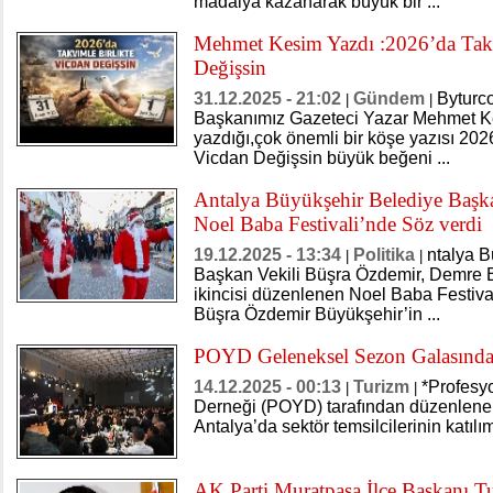
madalya kazanarak büyük bir ...
Mehmet Kesim Yazdı :2026’da Takv
Değişsin
31.12.2025 - 21:02
Gündem
Byturc
|
|
Başkanımız Gazeteci Yazar Mehmet K
yazdığı,çok önemli bir köşe yazısı 202
Vicdan Değişsin büyük beğeni ...
Antalya Büyükşehir Belediye Başk
Noel Baba Festivali’nde Söz verdi
19.12.2025 - 13:34
Politika
ntalya B
|
|
Başkan Vekili Büşra Özdemir, Demre Be
ikincisi düzenlenen Noel Baba Festival
Büşra Özdemir Büyükşehir’in ...
POYD Geleneksel Sezon Galasında
14.12.2025 - 00:13
Turizm
*Profesyo
|
|
Derneği (POYD) tarafından düzenlene
Antalya’da sektör temsilcilerinin katılım
AK Parti Muratpaşa İlçe Başkanı 