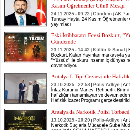
Kasım Öğretmenler Günü Mesajı
24.11.2025 - 09:22
Gündem
AK Part
|
|
Tuncay Hayta, 24 Kasım Öğretmenler G
yayımladı
Eski İstihbaratcı Fevzi Bozkurt, “
Gündemde
23.11.2025 - 14:42
Kültür & Sanat
|
|
Bozkurt, Kalan Yayınları markasıyla ya
“Yüzsüz” ile okuru insanın iç dünyasın
davet ediyor.
Antalya L Tipi Cezaevinde Hafızlık
23.10.2025 - 22:58
Polis-Adliye
Ant
|
|
İnfaz Kurumu Manevi Rehberlik Birimi g
hafızlığını tamamlayan ve devam eden 
Hafızlık İcazet Programı gerçekleştirild
Antalya'da Narkotik Polisi Torbacı
13.10.2025 - 20:20
Polis-Adliye
Ant
|
|
Narkotik Suçlarla Mücadele Şube Müdü