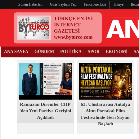
Günün Haberleri
Giris Sayfam Yap
Favorilere Ekle
Künye
Ileti
TÜRKÇE EN İYİ
İNTERNET
GAZETESİ
www.byturco.com
ANA SAYFA
GÜNDEM
POLİTİKA
SPOR
EKONOMİ
S
Ramazan Diremler CHP
63. Uluslararası Antalya
'den Yeni Partiye Geçişini
Altın Portakal Film
Açıkladı
Festivalinde Geri Sayım
Başladı