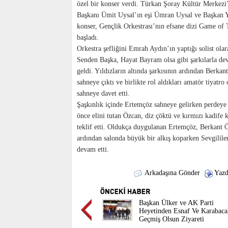
özel bir konser verdi. Türkan Şoray Kültür Merkezi’
Başkanı Ümit Uysal’ın eşi Ümran Uysal ve Başkan Yar
konser, Gençlik Orkestrası’nın efsane dizi Game of 
başladı.
Orkestra şefliğini Emrah Aydın’ın yaptığı solist olar
Senden Başka, Hayat Bayram olsa gibi şarkılarla de
geldi. Yıldızların altında şarkısının ardından Berka
sahneye çıktı ve birlikte rol aldıkları amatör tiyat
sahneye davet etti.
Şaşkınlık içinde Ertemçöz sahneye gelirken perdeye i
önce elini tutan Özcan, diz çöktü ve kırmızı kadife
teklif etti. Oldukça duygulanan Ertemçöz, Berkant Özc
ardından salonda büyük bir alkış koparken Sevgililer
devam etti.
Arkadaşına Gönder
Yazd
Başkan Ülker ve AK Parti
Heyetinden Esnaf Ve Karabaca
Geçmiş Olsun Ziyareti