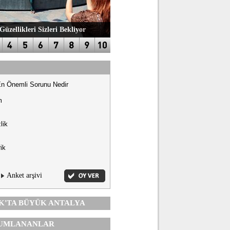
Güzellikleri Sizleri Bekliyor
En Önemli Sorunu Nedir
m
lik
ik
Anket arşivi
K'TA
BÜYÜK ANTALYA
UMLANANLAR