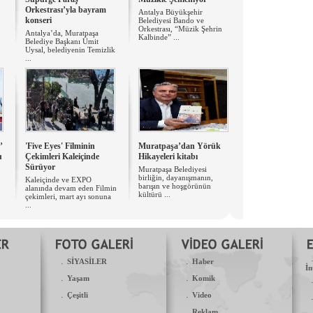
Orkestrası’yla bayram
Antalya Büyükşehir
konseri
Belediyesi Bando ve
Orkestrası, “Müzik Şehrin
Antalya’da, Muratpaşa
Kalbinde” ...
Belediye Başkanı Ümit
Uysal, belediyenin Temizlik
...
’
'Five Eyes' Filminin
Muratpaşa’dan Yörük
u
Çekimleri Kaleiçinde
Hikayeleri kitabı
Sürüyor
Muratpaşa Belediyesi
birliğin, dayanışmanın,
Kaleiçinde ve EXPO
barışın ve hoşgörünün
alanında devam eden Filmin
kültürü ...
çekimleri, mart ayı sonuna
...
.
.
SİYASİLER
Haber
İn
.
.
Yaşam
Komik
.
.
Çeşitli
Video
.
Reklam