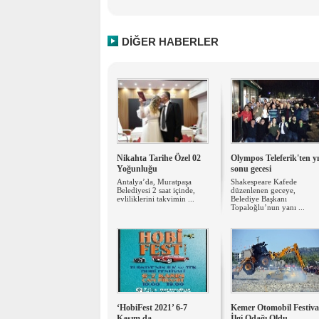
DİĞER HABERLER
Nikahta Tarihe Özel 02
Olympos Teleferik'ten yı
Yoğunluğu
sonu gecesi
Antalya’da, Muratpaşa
Shakespeare Kafede
Belediyesi 2 saat içinde,
düzenlenen geceye,
evliliklerini takvimin ...
Belediye Başkanı
Topaloğlu’nun yanı ...
‘HobiFest 2021’ 6-7
Kemer Otomobil Festiva
Kasım da
İlgi Odağı Oldu