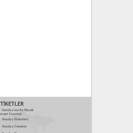
.
Antalya'nın En Büyük
ternet Gazetesi
.
Antalya Haberleri
.
Antalya Gündem