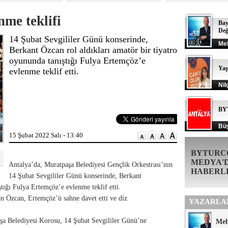
nme teklifi
Bay
Değ
14 Şubat Sevgililer Günü konserinde,
Me
Berkant Özcan rol aldıkları amatör bir tiyatro
oyununda tanıştığı Fulya Ertemçöz’e
Ya
evlenme teklif etti.
Nil
BY
Büy
15 Şubat 2022 Salı - 13:40
BYTURC
MEDYA'
Antalya’da, Muratpaşa Belediyesi Gençlik Orkestrası’nın
HABERL
14 Şubat Sevgililer Günü konserinde, Berkant
ştığı Fulya Ertemçöz’e evlenme teklif etti.
kan Özcan, Ertemçöz’ü sahne davet etti ve diz
YAZARLA
şa Belediyesi Korosu, 14 Şubat Sevgililer Günü’ne
Me