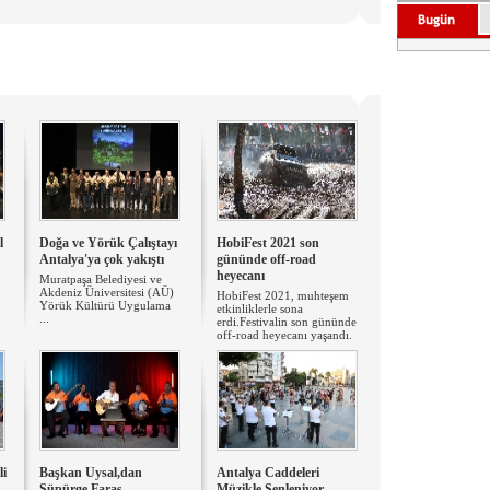
l
Doğa ve Yörük Çalıştayı
HobiFest 2021 son
Antalya'ya çok yakıştı
gününde off-road
heyecanı
Muratpaşa Belediyesi ve
Akdeniz Üniversitesi (AÜ)
HobiFest 2021, muhteşem
Yörük Kültürü Uygulama
etkinliklerle sona
...
erdi.Festivalin son gününde
off-road heyecanı yaşandı.
li
​Başkan Uysal,dan
Antalya Caddeleri
Süpürge Faraş
Müzikle Şenleniyor