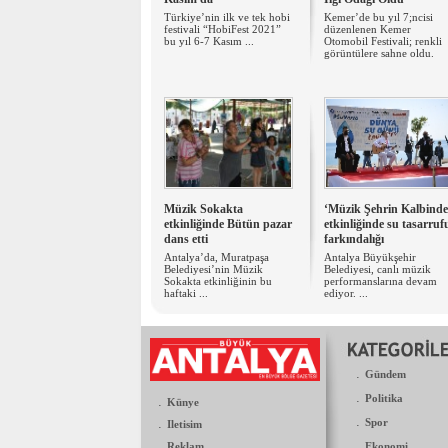
Türkiye’nin ilk ve tek hobi
Kemer’de bu yıl 7;ncisi
festivali “HobiFest 2021”
düzenlenen Kemer
bu yıl 6-7 Kasım ...
Otomobil Festivali; renkli
görüntülere sahne oldu.
Müzik Sokakta
‘Müzik Şehrin Kalbinde
etkinliğinde Bütün pazar
etkinliğinde su tasarruf
dans etti
farkındalığı
Antalya’da, Muratpaşa
Antalya Büyükşehir
Belediyesi’nin Müzik
Belediyesi, canlı müzik
Sokakta etkinliğinin bu
performanslarına devam
haftaki ...
ediyor. ...
.
Gündem
.
Politika
.
Künye
.
.
Spor
Iletisim
.
.
Reklam
Ekonomi