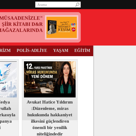
MÜSAADENİZLE"
ŞİİR KİTABI D&R
MAĞAZALARINDA
RİZM
POLİS-ADLİYE
YAŞAM
EĞİTİM
Medya
Avukat Hatice Yıldırım
ullah
:Düzenleme, miras
kasıyla
hukukunda hakkaniyet
panya
ilkesini güçlendiren
i
önemli bir yenilik
niteliğindedir