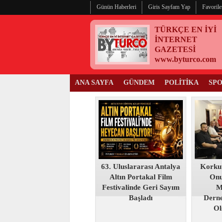
Günün Haberleri
Giris Sayfam Yap
Favorile
TÜRKÇE EN İYİ
İNTERNET
GAZETESİ
www.byturco.com
ANA SAYFA
GÜNDEM
POLİTİKA
SP
63. Uluslararası Antalya
Korku
Altın Portakal Film
Onu
Festivalinde Geri Sayım
M
Başladı
Derne
Ol