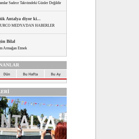
amlar Sadece Takvimdeki Günler Değildir
ük Antalya diyor ki...
URCO MEDYA'DAN HABERLER
gün Bilal
m Armağan Etmek
NANLAR
ERİ