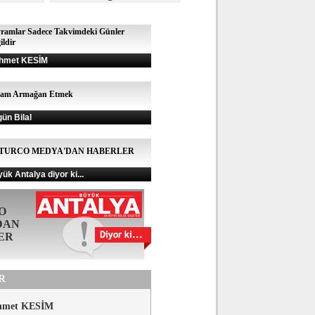
ramlar Sadece Takvimdeki Günler
ildir
hmet KESİM
şam Armağan Etmek
gün Bilal
TURCO MEDYA'DAN HABERLER
ük Antalya diyor ki...
O
DAN
ER
R
hmet KESİM