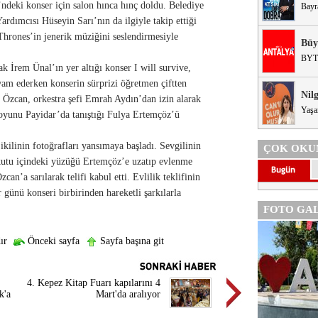
ndeki konser için salon hınca hınç doldu. Belediye
Bayr
dımcısı Hüseyin Sarı’nın da ilgiyle takip ettiği
Thrones’in jenerik müziğini seslendirmesiyle
Büy
BYT
ak İrem Ünal’ın yer altığı konser I will survive,
vam ederken konserin sürprizi öğretmen çiftten
Nil
nt Özcan, orkestra şefi Emrah Aydın’dan izin alarak
Yaşa
ro oyunu Payidar’da tanıştığı Fulya Ertemçöz’ü
kilinin fotoğrafları yansımaya başladı. Sevgilinin
ÇOK OKU
 kutu içindeki yüzüğü Ertemçöz’e uzatıp evlenme
an’a sarılarak telifi kabul etti. Evlilik teklifinin
 günü konseri birbirinden hareketli şarkılarla
FOTO GAL
ır
Önceki sayfa
Sayfa başına git
4. Kepez Kitap Fuarı kapılarını 4
k'a
Mart'da aralıyor