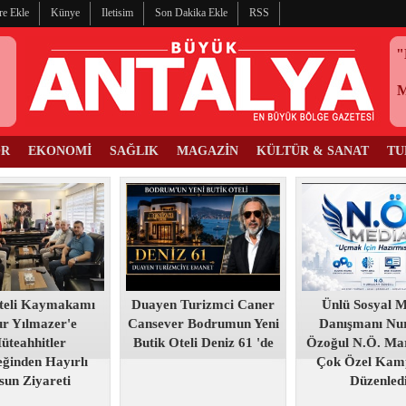
re Ekle
Künye
Iletisim
Son Dakika Ekle
RSS
"
OR
EKONOMİ
SAĞLIK
MAGAZİN
KÜLTÜR & SANAT
TU
teli Kaymakamı
Duayen Turizmci Caner
Ünlü Sosyal 
r Yılmazer'e
Cansever Bodrumun Yeni
Danışmanı Nur
üteahhitler
Butik Oteli Deniz 61 'de
Özoğul N.Ö. Mar
ğinden Hayırlı
Çok Özel Kam
sun Ziyareti
Düzenled