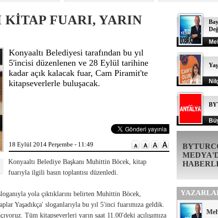
KİTAP FUARI, YARIN
Bay
Değ
Me
Konyaaltı Belediyesi tarafından bu yıl
5'incisi düzenlenen ve 28 Eylül tarihine
Ya
kadar açık kalacak fuar, Cam Piramit'te
Nil
kitapseverlerle buluşacak.
BY
Büy
18 Eylül 2014 Perşembe - 11:49
BYTURC
MEDYA'
Konyaaltı Belediye Başkanı Muhittin Böcek, kitap
HABERL
fuarıyla ilgili basın toplantısı düzenledi.
YAZARLA
oganıyla yola çıktıklarını belirten Muhittin Böcek,
plar Yaşadıkça' sloganlarıyla bu yıl 5'inci fuarımıza geldik.
Me
çıyoruz. Tüm kitapseverleri yarın saat 11.00'deki açılışımıza