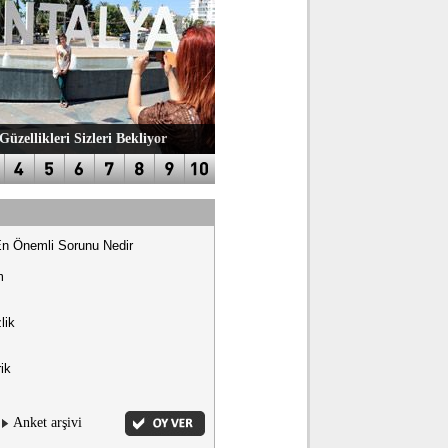
Güzellikleri Sizleri Bekliyor
En Önemli Sorunu Nedir
m
lik
ik
Anket arşivi