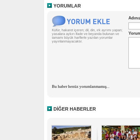
YORUMLAR
Küfür, hakaret içeren; dil, din, ırk ayrımı yapan;
yasalara aykırı ifade ve beyanda bulunan ve
tamamı büyük harflerle yazılan yorumlar
yayınlanmayacaktır.
Bu haber henüz yorumlanmamış...
DİĞER HABERLER