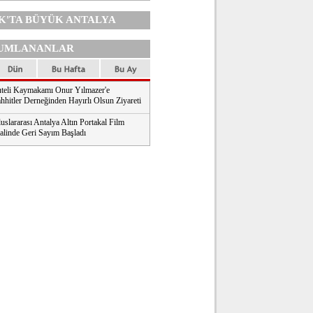
K'TA
BÜYÜK ANTALYA
UMLANANLAR
teli Kaymakamı Onur Yılmazer'e
hhitler Derneğinden Hayırlı Olsun Ziyareti
uslararası Antalya Altın Portakal Film
valinde Geri Sayım Başladı