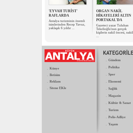
'EYVAH TURİST'
​ORGAN NAKİL
RAFLARDA
HİKAYELERİ ALTIN
PORTAKAL'DA
Antalya turizminin önemli
isimlerinden Recep Yavuz,
Gazeteci yazar Tuluhan
yaklaşık 6 yıldır ...
Tekelioğlu'nun gerçek
kişilerin nakil öncesi, nakil
...
.
Gündem
.
Politika
.
Künye
.
.
Spor
Iletisim
.
.
Reklam
Ekonomi
.
Sitene EKle
.
Sağlık
.
Magazin
.
Kültür & Sanat
.
Turizm
.
Polis-Adliye
.
Yaşam