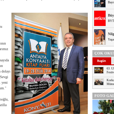
Bayr
Büy
BYT
nı
Nil
Yaşa
yının
arımız
ÇOK OKU
 sayıda
ın
63. Ul
n dolayı
Festi
 Sevgi
Korku
, yeni
Mütea
rum."
FOTO GAL
moğlu,
tilla