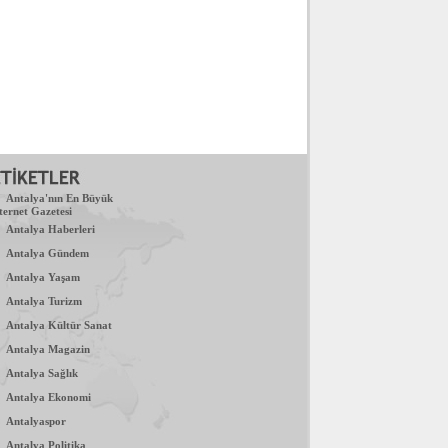
.
Antalya'nın En Büyük
ternet Gazetesi
.
Antalya Haberleri
.
Antalya Gündem
.
Antalya Yaşam
.
Antalya Turizm
.
Antalya Kültür Sanat
.
Antalya Magazin
.
Antalya Sağlık
.
Antalya Ekonomi
.
Antalyaspor
.
Antalya Politika