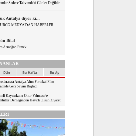
amlar Sadece Takvimdeki Günler Değildir
ük Antalya diyor ki...
URCO MEDYA'DAN HABERLER
gün Bilal
m Armağan Etmek
NANLAR
uslararası Antalya Altın Portakal Film
valinde Geri Sayım Başladı
teli Kaymakamı Onur Yılmazer'e
hhitler Derneğinden Hayırlı Olsun Ziyareti
ERİ