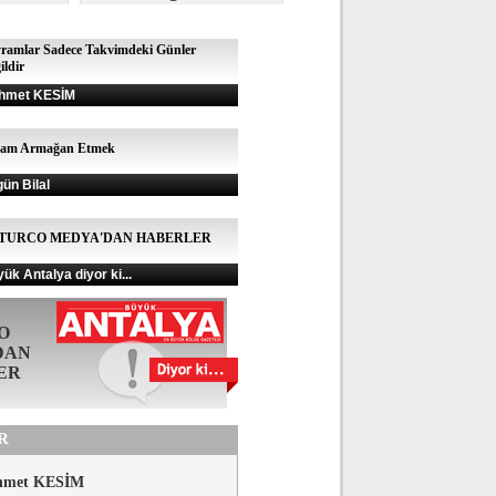
ramlar Sadece Takvimdeki Günler
ildir
hmet KESİM
şam Armağan Etmek
gün Bilal
TURCO MEDYA'DAN HABERLER
ük Antalya diyor ki...
O
DAN
ER
R
hmet KESİM