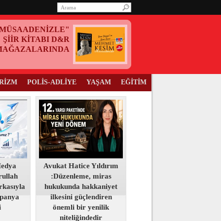
MÜSAADENİZLE"
ŞİİR KİTABI D&R
MAĞAZALARINDA
RİZM
POLİS-ADLİYE
YAŞAM
EĞİTİM
Medya
Avukat Hatice Yıldırım
ullah
:Düzenleme, miras
kasıyla
hukukunda hakkaniyet
panya
ilkesini güçlendiren
i
önemli bir yenilik
niteliğindedir