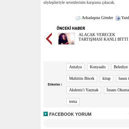
söyleşileriyle sevenlerinin karşısına çıkacak.
Arkadaşına Gönder
Yazd
ALACAK VERECEK
TARTIŞMASI KANLI BİTTİ
Antalya
Konyaaltı
Belediye
Muhittin Böcek
kitap
basın 
Etiketler :
Akdeniz'i Yazmak
İnsanı Okum
tema
FACEBOOK YORUM