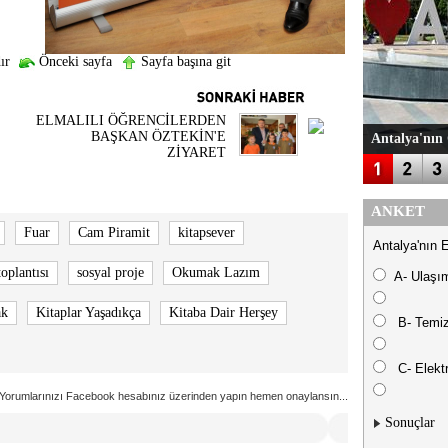
ır
Önceki sayfa
Sayfa başına git
ELMALILI ÖĞRENCİLERDEN
BAŞKAN ÖZTEKİN'E
Antalya'nın 
ZİYARET
ANKET
Fuar
Cam Piramit
kitapsever
Antalya'nın 
toplantısı
sosyal proje
Okumak Lazım
A- Ulaşı
ak
Kitaplar Yaşadıkça
Kitaba Dair Herşey
B- Temiz
C- Elektr
Yorumlarınızı Facebook hesabınız üzerinden yapın hemen onaylansın...
Sonuçlar