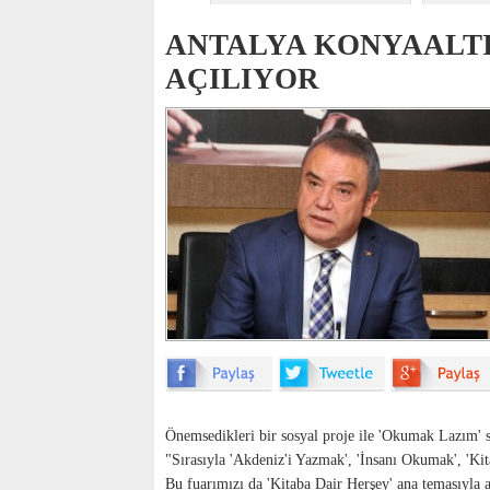
ANTALYA KONYAALTI 
AÇILIYOR
Önemsedikleri bir sosyal proje ile 'Okumak Lazım' sl
"Sırasıyla 'Akdeniz'i Yazmak', 'İnsanı Okumak', 'Kita
Bu fuarımızı da 'Kitaba Dair Herşey' ana temasıyla a