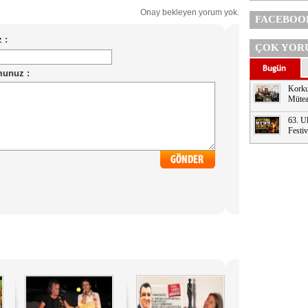
Onay bekleyen yorum yok.
FACEBOO
ÇOK YOR
Korku
Mütea
63. Ul
Festi