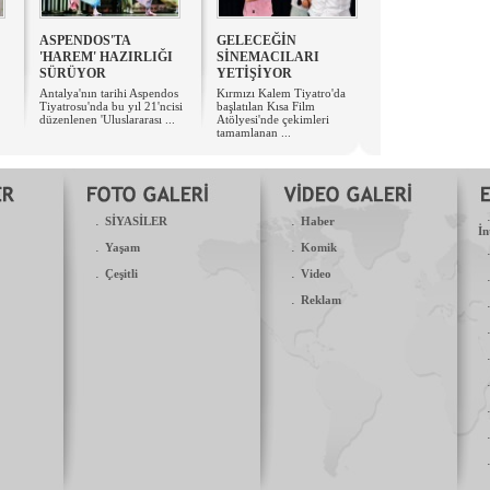
​ASPENDOS'TA
​GELECEĞİN
'HAREM' HAZIRLIĞI
SİNEMACILARI
SÜRÜYOR
YETİŞİYOR
Antalya'nın tarihi Aspendos
Kırmızı Kalem Tiyatro'da
Tiyatrosu'nda bu yıl 21'ncisi
başlatılan Kısa Film
düzenlenen 'Uluslararası ...
Atölyesi'nde çekimleri
tamamlanan ...
.
.
SİYASİLER
Haber
İn
.
.
Yaşam
Komik
.
.
Çeşitli
Video
.
Reklam