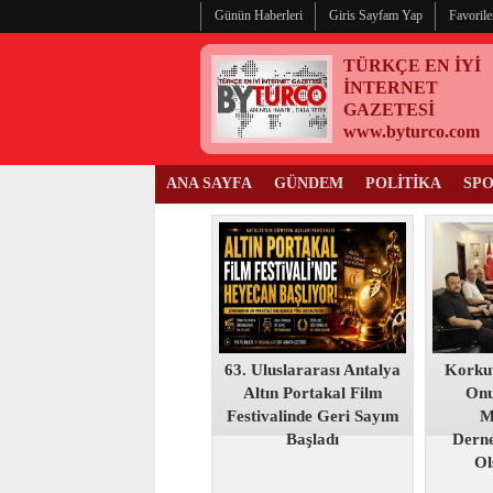
Günün Haberleri
Giris Sayfam Yap
Favorile
TÜRKÇE EN İYİ
İNTERNET
GAZETESİ
www.byturco.com
ANA SAYFA
GÜNDEM
POLİTİKA
SP
63. Uluslararası Antalya
Korku
Altın Portakal Film
Onu
Festivalinde Geri Sayım
M
Başladı
Derne
Ol