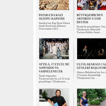
PATARA'DA KAZI
BÜYÜKŞEHİR'DEN
SEZONU KAPANDI
ARTOROS'A TAM
DESTEK
Antalya'nın Kaş İlçesi Patara
Antik Kenti'nde Akdeniz
İbradı'da gerçekleşen 1'inc
Üniversitesi (AÜ) ...
Uluslararası Alternatif
Turizm-Kültür-Sanat ...
ATTILA, 17 EYLÜL'DE
ULUSLARARASI CA
ASPENDOS'TA
GÜNLERİ BAŞLIYOR
SAHNELENECEK
Alanya Belediyesi'nin bu y
12'ncisini düzenlediği
Tarihi Aspendos
'Uluslararası Caz ...
Tiyatrosu'nda bu yıl 21'ncisi
gerçekleşen 'Uluslararası ...