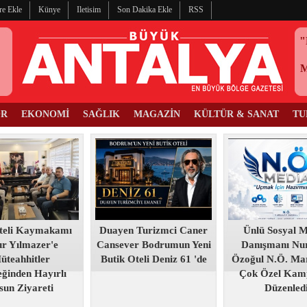
re Ekle
Künye
Iletisim
Son Dakika Ekle
RSS
"
OR
EKONOMİ
SAĞLIK
MAGAZİN
KÜLTÜR & SANAT
TU
teli Kaymakamı
Duayen Turizmci Caner
Ünlü Sosyal 
r Yılmazer'e
Cansever Bodrumun Yeni
Danışmanı Nur
üteahhitler
Butik Oteli Deniz 61 'de
Özoğul N.Ö. Mar
ğinden Hayırlı
Çok Özel Kam
sun Ziyareti
Düzenled