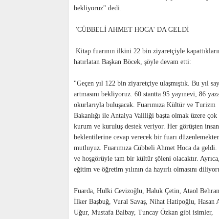
bekliyoruz" dedi.
'CÜBBELİ AHMET HOCA' DA GELDİ
Kitap fuarının ilkini 22 bin ziyaretçiyle kapattıkları
hatırlatan Başkan Böcek, şöyle devam etti:
"Geçen yıl 122 bin ziyaretçiye ulaşmıştık. Bu yıl sa
artmasını bekliyoruz. 60 stantta 95 yayınevi, 86 yaz
okurlarıyla buluşacak. Fuarımıza Kültür ve Turizm
Bakanlığı ile Antalya Valiliği başta olmak üzere çok
kurum ve kuruluş destek veriyor. Her görüşten insan
beklentilerine cevap verecek bir fuarı düzenlemekte
mutluyuz. Fuarımıza Cübbeli Ahmet Hoca da geldi.
ve hoşgörüyle tam bir kültür şöleni olacaktır. Ayrıca
eğitim ve öğretim yılının da hayırlı olmasını diliyo
Fuarda, Hulki Cevizoğlu, Haluk Çetin, Ataol Behra
İlker Başbuğ, Vural Savaş, Nihat Hatipoğlu, Hasan A
Uğur, Mustafa Balbay, Tuncay Özkan gibi isimler,