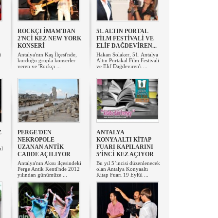
ROCKÇI İMAM'DAN
51. ALTIN PORTAL
2'NCİ KEZ NEW YORK
FİLM FESTİVALİ VE
KONSERİ
ELİF DAĞDEVİREN...
i
Antalya'nın Kaş İlçesi'nde,
Hakan Solaker, 51. Antalya
kurduğu grupla konserler
Altın Portakal Film Festivali
veren ve 'Rockçı ...
ve Elif Dağdeviren'i ...
Z
​PERGE'DEN
​ANTALYA
NEKROPOLE
KONYAALTI KİTAP
UZANAN ANTİK
FUARI KAPILARINI
ıl
CADDE AÇILIYOR
5’İNCİ KEZ AÇIYOR
Antalya'nın Aksu ilçesindeki
Bu yıl 5’incisi düzenlenecek
Perge Antik Kenti'nde 2012
olan Antalya Konyaaltı
yılından günümüze ...
Kitap Fuarı 19 Eylül ...