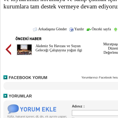
kurumlara tam destek vermeye devam ediyoruz
Arkadaşına Gönder
Yazdır
Önceki sayfa
Muratpaşa
Akdeniz Su Havzası ve Suyun
Düzenl
Geleceği Çalıştayına yoğun ilgi
Değerlend
FACEBOOK YORUM
Yorumlarınızı Facebook hesa
YORUMLAR
Küfür, hakaret içeren; dil, din, ırk ayrımı yapan;