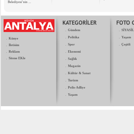
Belediyesi’nin ...
.
.
Gündem
SİYASİ
.
.
Politika
Yaşam
.
Künye
.
.
.
Spor
Çeşitli
Iletisim
.
.
Reklam
Ekonomi
.
Sitene EKle
.
Sağlık
.
Magazin
.
Kültür & Sanat
.
Turizm
.
Polis-Adliye
.
Yaşam