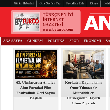
Günün Haberleri
Giris Sayfam Yap
Favorilere Ekle
Künye
Ileti
TÜRKÇE EN İYİ
İNTERNET
GAZETESİ
www.byturco.com
ANA SAYFA
GÜNDEM
POLİTİKA
SPOR
EKONOMİ
S
63. Uluslararası Antalya
Korkuteli Kaymakamı
Altın Portakal Film
Onur Yılmazer'e
Festivalinde Geri Sayım
Müteahhitler
Başladı
Derneğinden Hayırlı
Olsun Ziyareti