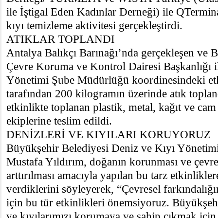
ile İştigal Eden Kadınlar Derneği) ile QTermina
kıyı temizleme aktivitesi gerçekleştirdi.
ATIKLAR TOPLANDI
Antalya Balıkçı Barınağı’nda gerçekleşen ve 
Çevre Koruma ve Kontrol Dairesi Başkanlığı i
Yönetimi Şube Müdürlüğü koordinesindeki etki
tarafından 200 kilogramın üzerinde atık toplan
etkinlikte toplanan plastik, metal, kağıt ve cam 
ekiplerine teslim edildi.
DENİZLERİ VE KIYILARI KORUYORUZ
Büyükşehir Belediyesi Deniz ve Kıyı Yöneti
Mustafa Yıldırım, doğanın korunması ve çevres
arttırılması amacıyla yapılan bu tarz etkinlikle
verdiklerini söyleyerek, “Çevresel farkındalığı
için bu tür etkinlikleri önemsiyoruz. Büyükşeh
ve kıyılarımızı korumaya ve sahip çıkmak için 