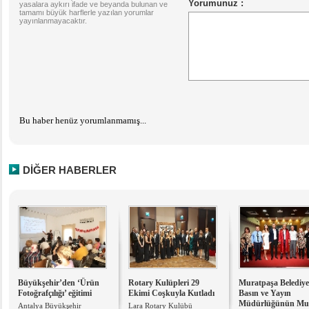
yasalara aykırı ifade ve beyanda bulunan ve
tamamı büyük harflerle yazılan yorumlar
yayınlanmayacaktır.
Bu haber henüz yorumlanmamış...
DİĞER HABERLER
Büyükşehir’den ‘Ürün
Rotary Kulüpleri 29
Muratpaşa Belediye
Fotoğrafçılığı’ eğitimi
Ekimi Coşkuyla Kutladı
Basın ve Yayın
Müdürlüğünün Mu
Antalya Büyükşehir
Lara Rotary Kulübü