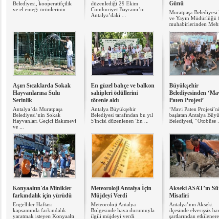
Günü
Belediyesi, kooperatifçilik
düzenlediği 29 Ekim
ve el emeği ürünlerinin ...
Cumhuriyet Bayramı’nı
Muratpaşa Belediyesi 
Antalya’daki ...
ve Yayın Müdürlüğü 
muhabirlerinden Mehm
Aşırı Sıcaklarda Sokak
En güzel bahçe ve balkon
Büyükşehir
Hayvanlarına Sulu
sahipleri ödüllerini
Belediyesinden ‘Ma
Serinlik
törenle aldı
Paten Projesi’
Antalya’da Muratpaşa
Antalya Büyükşehir
‘Mavi Paten Projesi’n
Belediyesi’nin Sokak
Belediyesi tarafından bu yıl
başlatan Antalya Büyü
Hayvanları Geçici Bakımevi
5'incisi düzenlenen 'En ...
Belediyesi, “Otobüse .
ve ...
Konyaaltın'da Minikler
Meteoroloji Antalya İçin
Akseki ASAT’ın Sü
farkındalık için yürüdü
Müjdeyi Verdi
Misafiri
Engelliler Haftası
Meteoroloji Antalya
Antalya’nın Akseki
kapsamında farkındalık
Bölgesinde hava durumuyla
ilçesinde elverişsiz ha
yaratmak isteyen Konyaaltı
ilgili müjdeyi verdi
şartlarından etkilenere