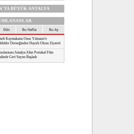
K'TA
BÜYÜK ANTALYA
UMLANANLAR
teli Kaymakamı Onur Yılmazer'e
hhitler Derneğinden Hayırlı Olsun Ziyareti
uslararası Antalya Altın Portakal Film
valinde Geri Sayım Başladı