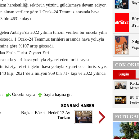
Bayr
urizm hareketliliği sektörün yüzünü güldürmeye devam ediyor.
en alınan verilere göre 1 Ocak–24 Temmuz arasında hava
3 bin 463’e ulaştı.
Büy
BYT
elen Antalya’da 2022 yılının turizm verileri bir önceki yılın
sterdi. 1 Ocak–24 Temmuz tarihleri arasında hava yoluyla
Nil
emine göre %107 artış gösterdi.
Yaşa
n Fazla Turist Ziyaret Etti
sında şehri hava yoluyla ziyaret eden turist sayısı
ÇOK OKU
ist ziyaret etti. Şehri hava yoluyla ziyaret eden turist sayısı
48 kişi, 2021’de 2 milyon 959 bin 717 kişi ve 2022 yılında
Korku
Mütea
ır
Önceki sayfa
Sayfa başına git
63. Ul
Festi
r
Başkan Böcek :Hedef 12 Ay
FOTO GAL
Turizm