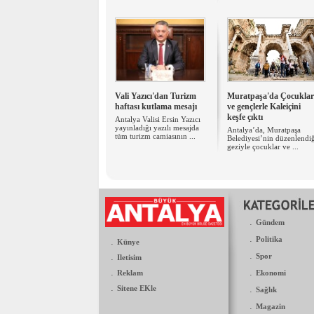
Vali Yazıcı'dan Turizm
Muratpaşa'da Çocuklar
haftası kutlama mesajı
ve gençlerle Kaleiçini
keşfe çıktı
Antalya Valisi Ersin Yazıcı
yayınladığı yazılı mesajda
Antalya’da, Muratpaşa
tüm turizm camiasının ...
Belediyesi’nin düzenlendi
geziyle çocuklar ve ...
.
Gündem
.
Politika
.
Künye
.
.
Spor
Iletisim
.
.
Reklam
Ekonomi
.
Sitene EKle
.
Sağlık
.
Magazin