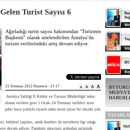
Gelen Turist Sayısı 6
Bay
Değ
Me
Ağırladığı turist sayısı bakımından "Turizmin
Başkenti" olarak nitelendirilen Antalya’da
Ya
turizm verilerindeki artış devam ediyor.
Nil
BY
Büy
25 Temmuz 2022 Pazartesi - 23:17
BYTURC
MEDYA'
Antalya Valiliği İl Kültür ve Turizm Müdürlüğü’nden
HABERL
alınan verilere göre 1 Ocak–24 Temmuz tarihleri arası
şehri hava yoluyla ziyaret eden turist sayısı bir önceki yıla
YAZARLA
, kültürel yapıları, antik kentleri ile turistlerin ilgi odağı
Me
rmeye devam ediyor. Pandemi sürecinin ardından turizmde