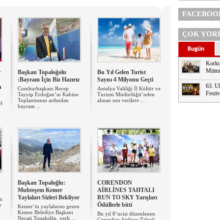
FACEBOO
ÇOK YOR
Korku
Mütea
r
Başkan Topaloğolu
Bu Yıl Gelen Turist
:Bayram İçin Biz Hazırız
Sayısı 4 Milyonu Geçti
63. Ul
n
Cumhurbaşkanı Recep
Antalya Valiliği İl Kültür ve
Festi
Tayyip Erdoğan’ın Kabine
Turizm Müdürlüğü’nden
Toplantısının ardından
alınan son verilere ...
el
bayram ...
Başkan Topaloğlu:
CORENDON
Muhteşem Kemer
AİRLİNES TAHTALI
Yaylaları Sizleri Bekliyor
RUN TO SKY Yarışları
zm
Ödüllerle bitti
e
Kemer’in yaylalarını gezen
Kemer Belediye Başkanı
Bu yıl 8’ncisi düzenlenen
Necati Topaloğlu, yerli ...
Corendon Airlines Tahtalı