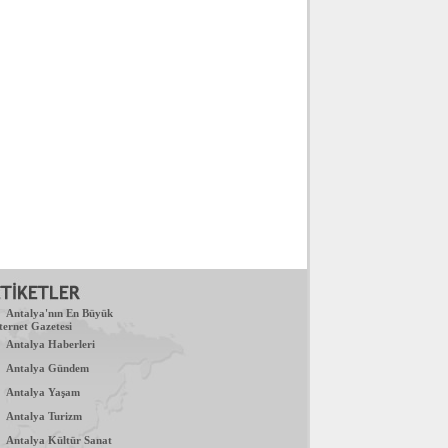
.
Antalya'nın En Büyük
ternet Gazetesi
.
Antalya Haberleri
.
Antalya Gündem
.
Antalya Yaşam
.
Antalya Turizm
.
Antalya Kültür Sanat