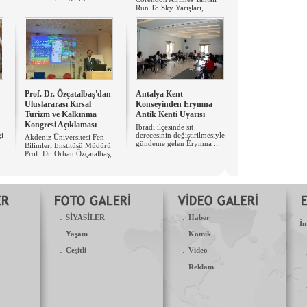
Run To Sky Yarışları, ...
Prof. Dr. Özçatalbaş'dan
Antalya Kent
Uluslararası Kırsal
Konseyinden Erymna
Turizm ve Kalkınma
Antik Kenti Uyarısı
Kongresi Açıklaması
İbradı ilçesinde sit
ği
derecesinin değiştirilmesiyle
Akdeniz Üniversitesi Fen
gündeme gelen Erymna ...
Bilimleri Enstitüsü Müdürü
Prof. Dr. Orhan Özçatalbaş,
...
.
.
SİYASİLER
Haber
İn
.
.
Yaşam
Komik
.
.
Çeşitli
Video
.
Reklam