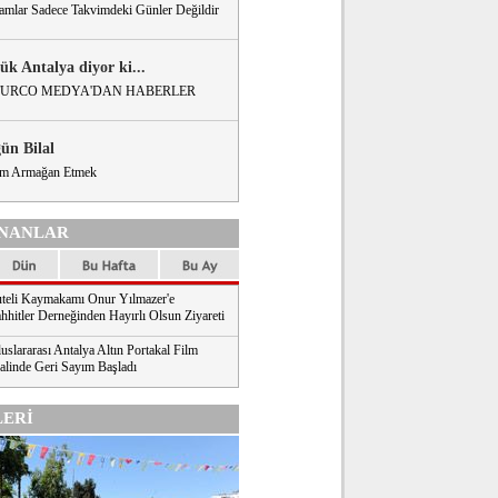
amlar Sadece Takvimdeki Günler Değildir
ük Antalya diyor ki...
URCO MEDYA'DAN HABERLER
gün Bilal
m Armağan Etmek
NANLAR
teli Kaymakamı Onur Yılmazer'e
hhitler Derneğinden Hayırlı Olsun Ziyareti
uslararası Antalya Altın Portakal Film
valinde Geri Sayım Başladı
ERİ