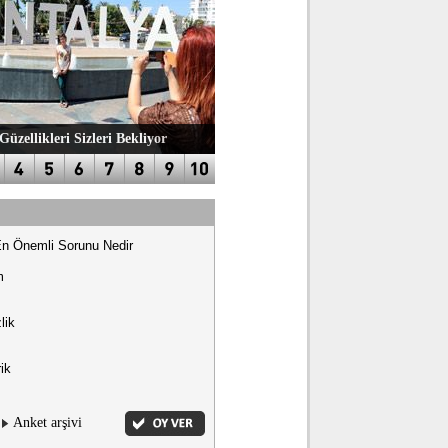
Güzellikleri Sizleri Bekliyor
En Önemli Sorunu Nedir
m
lik
ik
Anket arşivi