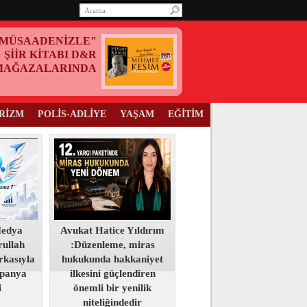
MÜSAADENİZLE"
ŞİİR KİTABI D&R
MAĞAZALARINDA
RİZM
POLİS-ADLİYE
YAŞAM
EĞİTİM
Medya
Avukat Hatice Yıldırım
ullah
:Düzenleme, miras
kasıyla
hukukunda hakkaniyet
panya
ilkesini güçlendiren
i
önemli bir yenilik
niteliğindedir