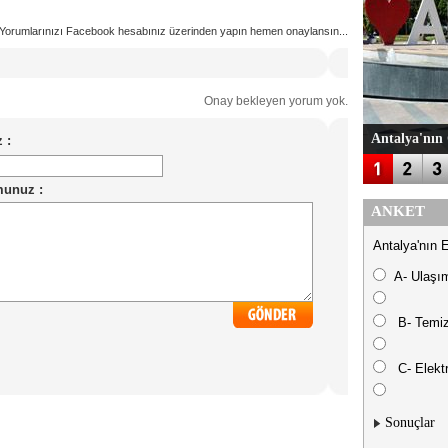
Yorumlarınızı Facebook hesabınız üzerinden yapın hemen onaylansın...
Onay bekleyen yorum yok.
Antalya'nın 
ANKET
Antalya'nın 
A- Ulaşı
B- Temiz
C- Elektr
Sonuçlar