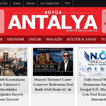
re Ekle
Künye
Iletisim
Son Dakika Ekle
RSS
"
OR
EKONOMİ
SAĞLIK
MAGAZİN
KÜLTÜR & SANAT
TU
teli Kaymakamı
Duayen Turizmci Caner
Ünlü Sosyal 
r Yılmazer'e
Cansever Bodrumun Yeni
Danışmanı Nur
üteahhitler
Butik Oteli Deniz 61 'de
Özoğul N.Ö. Mar
ğinden Hayırlı
Çok Özel Kam
sun Ziyareti
Düzenled