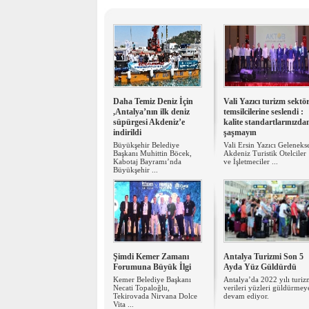
Daha Temiz Deniz İçin
Vali Yazıcı turizm sektö
,Antalya’nın ilk deniz
temsilcilerine seslendi :
süpürgesi Akdeniz’e
kalite standartlarınızda
indirildi
şaşmayın
Büyükşehir Belediye
Vali Ersin Yazıcı Geleneks
Başkanı Muhittin Böcek,
Akdeniz Turistik Otelciler
Kabotaj Bayramı’nda
ve İşletmeciler ...
Büyükşehir ...
Şimdi Kemer Zamanı
Antalya Turizmi Son 5
Forumuna Büyük İlgi
Ayda Yüz Güldürdü
Kemer Belediye Başkanı
Antalya’da 2022 yılı turi
Necati Topaloğlu,
verileri yüzleri güldürmey
Tekirovada Nirvana Dolce
devam ediyor.
Vita ...