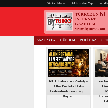
Günün Haberleri
Giris Sayfam Yap
Favorile
TÜRKÇE EN İYİ
İNTERNET
GAZETESİ
www.byturco.com
ANA SAYFA
GÜNDEM
POLİTİKA
SP
63. Uluslararası Antalya
Korku
Altın Portakal Film
Onu
Festivalinde Geri Sayım
M
Başladı
Derne
Ol