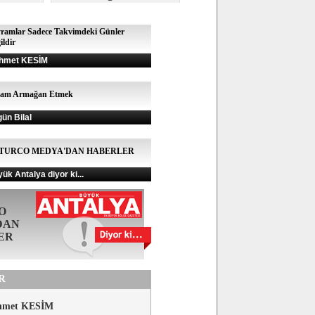
ramlar Sadece Takvimdeki Günler
ildir
hmet KESİM
şam Armağan Etmek
gün Bilal
TURCO MEDYA'DAN HABERLER
ük Antalya diyor ki...
O
DAN
ER
R
hmet KESİM