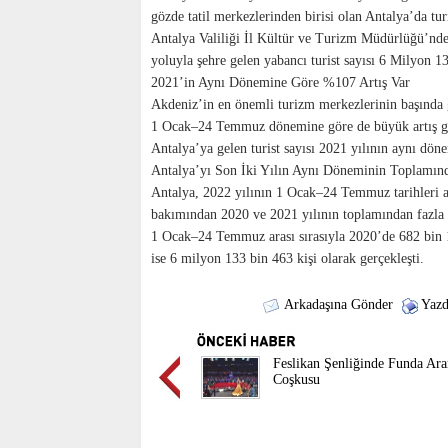
gözde tatil merkezlerinden birisi olan Antalya’da t
Antalya Valiliği İl Kültür ve Turizm Müdürlüğü’nd
yoluyla şehre gelen yabancı turist sayısı 6 Milyon 13
2021’in Aynı Dönemine Göre %107 Artış Var
Akdeniz’in en önemli turizm merkezlerinin başında g
1 Ocak–24 Temmuz dönemine göre de büyük artış gö
Antalya’ya gelen turist sayısı 2021 yılının aynı dön
Antalya’yı Son İki Yılın Aynı Döneminin Toplamında
Antalya, 2022 yılının 1 Ocak–24 Temmuz tarihleri ara
bakımından 2020 ve 2021 yılının toplamından fazla tur
1 Ocak–24 Temmuz arası sırasıyla 2020’de 682 bin 1
ise 6 milyon 133 bin 463 kişi olarak gerçekleşti.
Arkadaşına Gönder
Yazd
​Feslikan Şenliğinde Funda Ara
Coşkusu