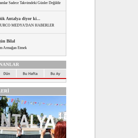
amlar Sadece Takvimdeki Günler Değildir
ük Antalya diyor ki...
URCO MEDYA'DAN HABERLER
gün Bilal
m Armağan Etmek
NANLAR
ERİ