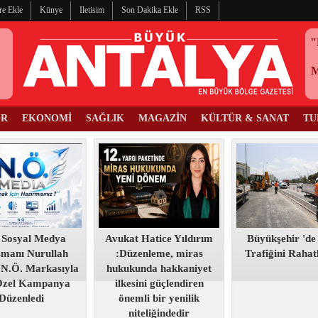
re Ekle
Künye
Iletisim
Son Dakika Ekle
RSS
"
OR
EKONOMİ
SAĞLIK
MAGAZİN
KÜLTÜR & SANAT
TU
 Sosyal Medya
Avukat Hatice Yıldırım
Büyükşehir 'de
şmanı Nurullah
:Düzenleme, miras
Trafiğini Raha
 N.Ö. Markasıyla
hukukunda hakkaniyet
Özel Kampanya
ilkesini güçlendiren
Düzenledi
önemli bir yenilik
niteliğindedir