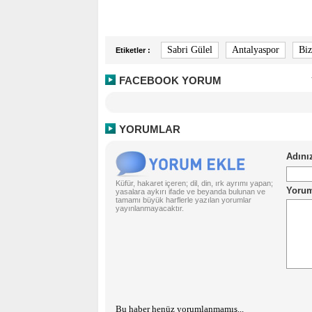
Sabri Gülel
Antalyaspor
Biz
Etiketler :
FACEBOOK YORUM
YORUMLAR
Küfür, hakaret içeren; dil, din, ırk ayrımı yapan;
yasalara aykırı ifade ve beyanda bulunan ve
tamamı büyük harflerle yazılan yorumlar
yayınlanmayacaktır.
Bu haber henüz yorumlanmamış...