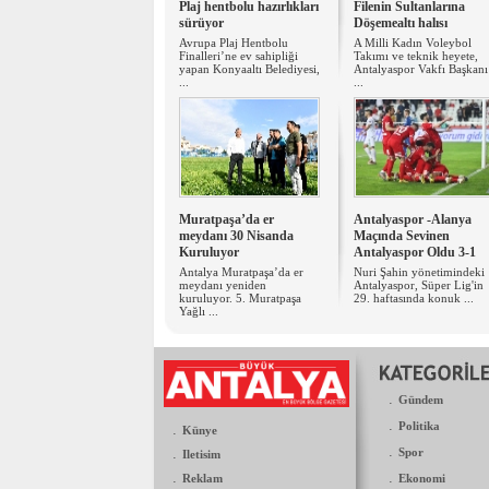
Plaj hentbolu hazırlıkları
Filenin Sultanlarına
sürüyor
Döşemealtı halısı
Avrupa Plaj Hentbolu
A Milli Kadın Voleybol
Finalleri’ne ev sahipliği
Takımı ve teknik heyete,
yapan Konyaaltı Belediyesi,
Antalyaspor Vakfı Başkanı
...
...
Muratpaşa’da er
Antalyaspor -Alanya
meydanı 30 Nisanda
Maçında Sevinen
Kuruluyor
Antalyaspor Oldu 3-1
Antalya Muratpaşa’da er
Nuri Şahin yönetimindeki
meydanı yeniden
Antalyaspor, Süper Lig'in
kuruluyor. 5. Muratpaşa
29. haftasında konuk ...
Yağlı ...
.
Gündem
.
Politika
.
Künye
.
.
Spor
Iletisim
.
.
Reklam
Ekonomi