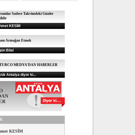
ramlar Sadece Takvimdeki Günler
ildir
hmet KESİM
şam Armağan Etmek
gün Bilal
TURCO MEDYA'DAN HABERLER
ük Antalya diyor ki...
O
DAN
ER
R
hmet KESİM