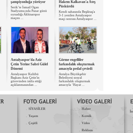
şampiyonluğa yürüyor
Hakem Kalkavan'a Ateş
Püskürdü
Serik’te İsmail Ogan
Stadyumu;nda Pazar günü
Kendi sahasında Beşiktaş'a
oynadığı Akhisarspor
3-1 yenilen Antalyaspor
maçını ...
maçı sonrası Antalyaspor ...
Antalyaspor'da Aziz
Görme engelliler
Çetin Yerine Sabri Gülel
farkındalık oluşturmak
Dönemi
amacıyla pedal çevirdi
Antalyaspor Kulübü
Antalya Büyükşehir
Başkanı Aziz Çetin'in
Belediyesi sosyal
görevinden istifa ettiği
farkındalık oluşturmak
açıklanmasından ...
amacıyla ‘Hayat ...
.
.
SİYASİLER
Haber
İn
.
.
Yaşam
Komik
.
.
Çeşitli
Video
.
Reklam