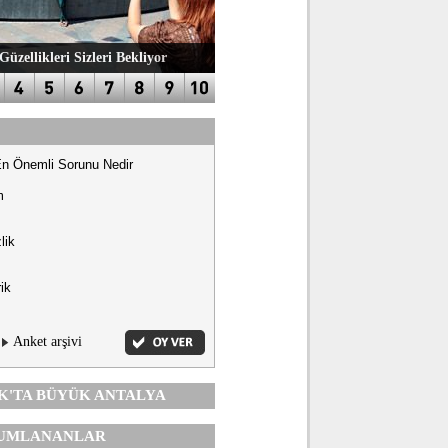
Güzellikleri Sizleri Bekliyor
En Önemli Sorunu Nedir
m
lik
ik
Anket arşivi
K'TA
BÜYÜK ANTALYA
UMLANANLAR