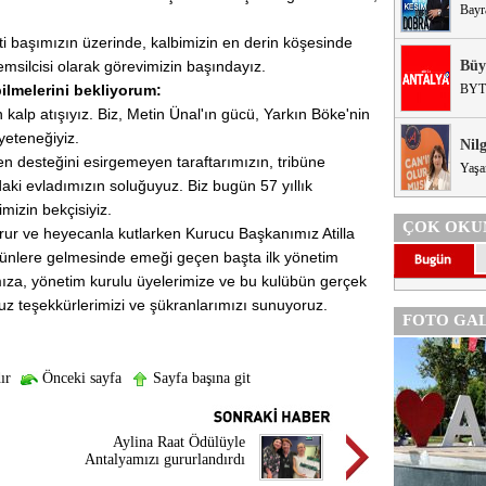
Bayr
ti başımızın üzerinde, kalbimizin en derin köşesinde
emsilcisi olarak görevimizin başındayız.
Büy
lmelerini bekliyorum:
BYT
 kalp atışıyız. Biz, Metin Ünal'ın gücü, Yarkın Böke'nin
yeteneğiyiz.
Nil
 desteğini esirgemeyen taraftarımızın, tribüne
Yaşa
aki evladımızın soluğuyuz. Biz bugün 57 yıllık
mizin bekçisiyiz.
ÇOK OKU
rur ve heyecanla kutlarken Kurucu Başkanımız Atilla
ünlere gelmesinde emeği geçen başta ilk yönetim
ıza, yönetim kurulu üyelerimize ve bu kulübün gerçek
uz teşekkürlerimizi ve şükranlarımızı sunuyoruz.
FOTO GAL
ır
Önceki sayfa
Sayfa başına git
Aylina Raat Ödülüyle
Antalyamızı gururlandırdı