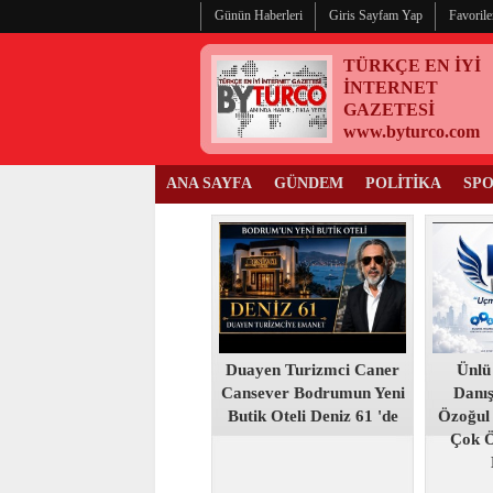
Günün Haberleri
Giris Sayfam Yap
Favorile
TÜRKÇE EN İYİ
İNTERNET
GAZETESİ
www.byturco.com
ANA SAYFA
GÜNDEM
POLİTİKA
SP
Duayen Turizmci Caner
Ünlü
Cansever Bodrumun Yeni
Danı
Butik Oteli Deniz 61 'de
Özoğul
Çok 