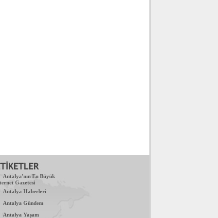
.
Antalya'nın En Büyük
ternet Gazetesi
.
Antalya Haberleri
.
Antalya Gündem
.
Antalya Yaşam