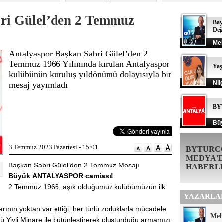
ri Gülel’den 2 Temmuz
Bay
Değ
Me
Antalyaspor Başkan Sabri Gülel’den 2
Temmuz 1966 Yılınında kırulan Antalyaspor
Ya
kulübünün kuruluş yıldönümü dolayısıyla bir
Nil
mesaj yayımladı
BY
Büy
3 Temmuz 2023 Pazartesi - 15:01
BYTURC
MEDYA'
Başkan Sabri Gülel’den 2 Temmuz Mesajı
HABERL
Büyük ANTALYASPOR camiası!
2 Temmuz 1966, aşık olduğumuz kulübümüzün ilk
YAZARLA
ının yoktan var ettiği, her türlü zorluklarla mücadele
Me
ü Yivli Minare ile bütünleştirerek oluşturduğu armamızı,