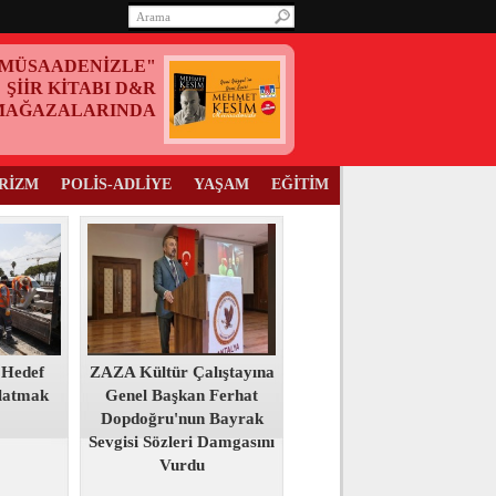
MÜSAADENİZLE"
ŞİİR KİTABI D&R
MAĞAZALARINDA
RİZM
POLİS-ADLİYE
YAŞAM
EĞİTİM
 Hedef
ZAZA Kültür Çalıştayına
tlatmak
Genel Başkan Ferhat
Dopdoğru'nun Bayrak
Sevgisi Sözleri Damgasını
Vurdu