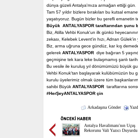
dünya güzeli Antalya'mıza armağan ettiği gün.
Tam 57 yıldır bizlere bırakılan bu kutsal emane
yaşatıyoruz. Bugün bizler bu şerefli emanetin t
Büyük ANTALYASPOR taraftarından şunu bi
Biz, Atilla Vehbi Konuk'un ilk günkü heyecanının
zekası, Kelebek Levent'in hızı, Adnan Gülek'in 
Biz, arma uğruna gece gündüz, kar kış demeden
gelerek
ANTALYASPOR
diye bağıran 5 yaşınd
geçmişine tek kara leke bulaşmamış şanlı tarihi
Bu vesile ile kuruluş yıl dönümümüzü büyük gu
Vehbi Konuk'tan başlayarak kulübümüzün bu g
kurulu üyelerimiz olmak üzere tüm başkanlarım
sahibi Büyük
ANTALYASPOR
taraftarına sons
#HerŞeyANTALYASPOR çin
Arkadaşına Gönder
Yazd
Antalya Havalimanı'nın Uçuş
Rekorunu Vali Yazıcı Duyurdu