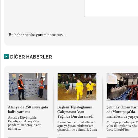
Bu haber henüz yorumlanmamış...
DİĞER HABERLER
Alanya'da 250 aileye gıda
Başkan Topaloğlunun
Şehit Er Özcan Kırı
kolisi yardımı
Çalışmasını Aşırı
adı Muratpaşa'da
Yağmur Durduramadı
mahallesinde yaşay
Antalya Büyükşehir
Belediyesi, Alanya’da
Kemer’in bazı mahalleleri
Muratpaşa Belediye Me
pandemi nedeniyle zor
aşırı yağıştan etkilenirken,
yılın ilk toplantısında,
günler ...
çizmesini ve yağmurluğunu
önce Bingöl’ün ...
...