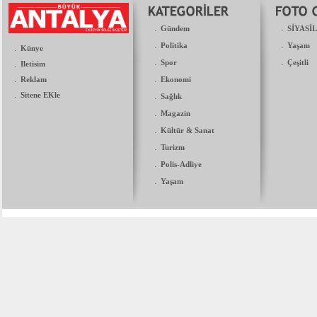
.
.
Gündem
SİYASİ
.
.
Politika
Yaşam
.
Künye
.
.
.
Spor
Çeşitli
Iletisim
.
.
Reklam
Ekonomi
.
Sitene EKle
.
Sağlık
.
Magazin
.
Kültür & Sanat
.
Turizm
.
Polis-Adliye
.
Yaşam