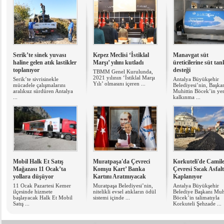
Serik’te sinek yuvası
Kepez Meclisi ‘İstiklal
Manavgat süt
haline gelen atık lastikler
Marşı’ yılını kutladı
üreticilerine süt tan
toplanıyor
desteği
TBMM Genel Kurulunda,
2021 yılının ‘İstiklal Marşı
Serik’te sivrisinekle
Antalya Büyükşehir
Yılı’ olmasını içeren ...
mücadele çalışmalarını
Belediyesi’nin, Başka
aralıksız sürdüren Antalya
Muhittin Böcek’in ye
...
kalkınma ...
Mobil Halk Et Satış
Muratpaşa'da Çevreci
Korkuteli'de Camile
Mağazası 11 Ocak’ta
Komşu Kart’ Banka
Çevresi Sıcak Asfalt
yollara düşüyor
Kartını Aratmıyacak
Kaplanıyor
11 Ocak Pazartesi Kemer
Muratpaşa Belediyesi’nin,
Antalya Büyükşehir
ilçesinde hizmete
nitelikli evsel atıkların ödül
Belediye Başkanı Muh
başlayacak Halk Et Mobil
sistemi içinde ...
Böcek’in talimatıyla
Satış ...
Korkuteli Şehzade ...