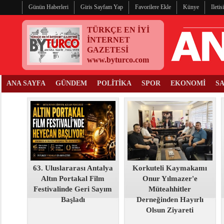
Günün Haberleri
Giris Sayfam Yap
Favorilere Ekle
Künye
Ileti
TÜRKÇE EN İYİ
İNTERNET
GAZETESİ
www.byturco.com
ANA SAYFA
GÜNDEM
POLİTİKA
SPOR
EKONOMİ
S
63. Uluslararası Antalya
Korkuteli Kaymakamı
Altın Portakal Film
Onur Yılmazer'e
Festivalinde Geri Sayım
Müteahhitler
Başladı
Derneğinden Hayırlı
Olsun Ziyareti