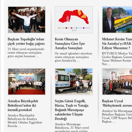
Başkan Topaloğlu’ndan
Kesin Olmayan
Mehmet Kesim Yazd
çiçek yerine bağış çağrısı
Sonuçlara Göre İşte
Siz Antalya'yı HAK
Antalya Sonuçları
Ediyor Musunuz ?
31 Mart yerel seçimlerinde
resmi olmayan sonuçlara
Oy tasnif işlemleri sürerken
BYTURCO Medya Ya
göre seçimi kazanan ...
resmi olmayan sonuçlara
Grubu Başkanı Gazete
göre Antalya'da ...
Yazar Mehmet Kesim 
Not ...
Antalya Büyükşehir
Seçim Günü Engelli,
Başkan Uysal
Belediyesi’nden iki
Hasta, Yaşlı ve Yatağa
‘Birleştirmek zorun
önemli protokol
Bağımlı Muratpaşa
Antalya’da Muratpaşa
sakinlerine Ulaşım
Belediye Başkanı Ümi
Antalya Büyükşehir
Uysal, CHP Kepez Be
Desdeği
Belediyesi ile Antalya
Başkan ...
Meslek Odaları Eşgüdüm
Antalya Muratpaşa
Kurulu ...
Belediyesi, 31 Mart yerel
seçimlerine sayılı günler ...