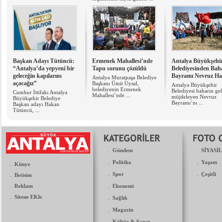
Başkan Adayı Tütüncü:
Ermenek Mahallesi’nde
Antalya Büyükşehi
“Antalya’da yepyeni bir
Tapu sorunu çözüldü
Belediyesinden Bah
geleceğin kapılarını
Bayramı Nevruz Haz
Antalya Muratpaşa Belediye
açacağız”
Başkanı Ümit Uysal,
Antalya Büyükşehir
belediyenin Ermenek
Belediyesi baharın gel
Cumhur İttifakı Antalya
Mahallesi’nde ...
müjdeleyen Nevruz
Büyükşehir Belediye
Bayramı’nı ...
Başkan adayı Hakan
Tütüncü, ...
.
.
Gündem
SİYASİ
.
.
Politika
Yaşam
.
Künye
.
.
.
Spor
Çeşitli
Iletisim
.
.
Reklam
Ekonomi
.
Sitene EKle
.
Sağlık
.
Magazin
.
Kültür & Sanat