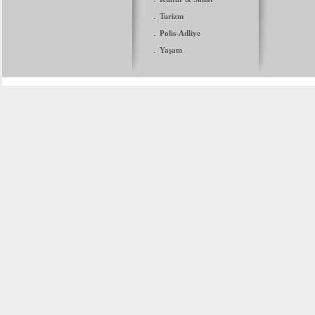
.
Turizm
.
Polis-Adliye
.
Yaşam