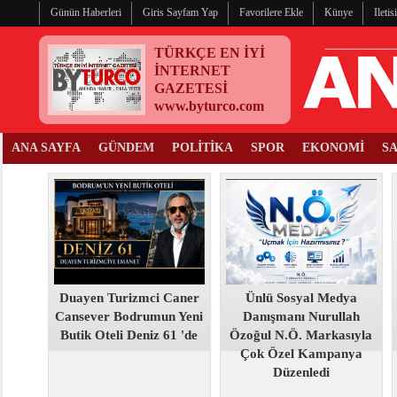
Günün Haberleri
Giris Sayfam Yap
Favorilere Ekle
Künye
Ileti
TÜRKÇE EN İYİ
İNTERNET
GAZETESİ
www.byturco.com
ANA SAYFA
GÜNDEM
POLİTİKA
SPOR
EKONOMİ
S
Duayen Turizmci Caner
Ünlü Sosyal Medya
Cansever Bodrumun Yeni
Danışmanı Nurullah
Butik Oteli Deniz 61 'de
Özoğul N.Ö. Markasıyla
Çok Özel Kampanya
Düzenledi