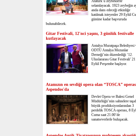
Atatürk’ü zeybeklerle
selamlayacak. 1923 zeybeğin a
anda dans edeceği etkinliğe
katılmak isteyenler 29 Eylül 
gününe kadar başvuruda
bulunabilecek.
Gitar Festivali, 12'nci yaşını, 3 günlük festivalle
kutlayacak
Antalya Muratpaşa Belediyesi 
ODTÜ Antalya Mezunlar
Derneği’nin düzenlediği ‘12.
Uluslararası Gitar Festivali’ 21
Eylül Perşembe başlıyor.
Atamızın en sevdiği opera olan “TOSCA” operas
Aspendos'da
Devlet Opera ve Balesi Genel
Müdürlüğü’nün sahnelere taşıd
büyük prodüksiyonlarından 3
perdelik TOSCA operası, 8 Eyl
Cuma saat 21.00’de
sanatseverlerle buluşacak.
Aspendos Antik Tiyatrosunun muhteşem akustiğ