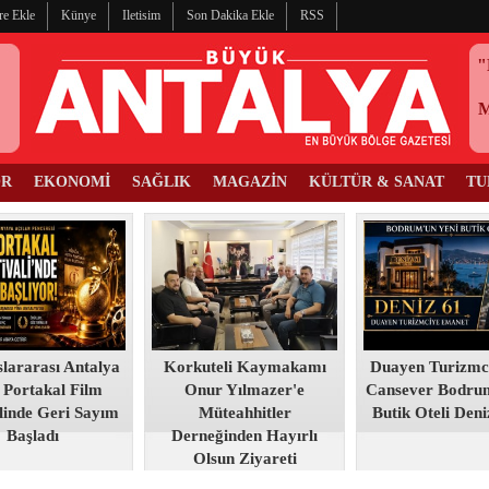
re Ekle
Künye
Iletisim
Son Dakika Ekle
RSS
"
OR
EKONOMİ
SAĞLIK
MAGAZİN
KÜLTÜR & SANAT
TU
slararası Antalya
Korkuteli Kaymakamı
Duayen Turizmc
 Portakal Film
Onur Yılmazer'e
Cansever Bodru
linde Geri Sayım
Müteahhitler
Butik Oteli Deni
Başladı
Derneğinden Hayırlı
Olsun Ziyareti