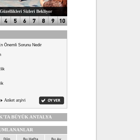
Güzellikleri Sizleri Bekliyor
En Önemli Sorunu Nedir
m
lik
ik
Anket arşivi
K'TA
BÜYÜK ANTALYA
UMLANANLAR