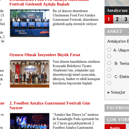
Festivali Görkemli Açılışla Başladı
Antalya'nın 
nlü
Bu yıl ikincisi düzenlenen
4-21
Uluslararası Food Fest Antalya
yi
Gastronomi Festivali, düzenlenen
biri
görkemli açılış töreniyle sürüyor
ANKET
lde
a, 2
 ile
Antalya'nın 
A- Ulaşı
Oyuncu Olmak İsteyenlere Büyük Fırsat
Yeni dönem hazırlıklarını sürdüren
B- Temiz
Konyaaltı Belediyesi Tiyatro
Akademisi’nin, yetişkinler için
nen
düzenleyeceği temel oyunculuk,
ra
C- Elektr
diksiyon, hitabet ve etkili konuşma
tik
kurslarına başvurular başladı.
k.
Sonuçlar
üne
2. Foodfest Antalya Gastronomi Festivali Gün
FACEBOO
Sayıyor
 ev
“Antalya’dan Dünya’ya” mottosu
ile Karaalioğlu Parkı içerisinde bu
ÇOK YOR
yıl 2’incisi gerçekleştirilecek 2.
ti
Foodfest Antalya Gastronomi