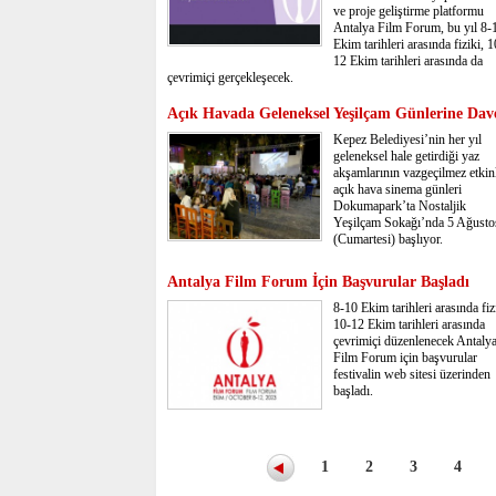
ve proje geliştirme platformu
Antalya Film Forum, bu yıl 8-
Ekim tarihleri arasında fiziki, 1
12 Ekim tarihleri arasında da
çevrimiçi gerçekleşecek.
Açık Havada Geleneksel Yeşilçam Günlerine Dav
Kepez Belediyesi’nin her yıl
geleneksel hale getirdiği yaz
akşamlarının vazgeçilmez etkinl
açık hava sinema günleri
Dokumapark’ta Nostaljik
Yeşilçam Sokağı’nda 5 Ağusto
(Cumartesi) başlıyor.
Antalya Film Forum İçin Başvurular Başladı
8-10 Ekim tarihleri arasında fiz
10-12 Ekim tarihleri arasında
çevrimiçi düzenlenecek Antaly
Film Forum için başvurular
festivalin web sitesi üzerinden
başladı.
1
2
3
4