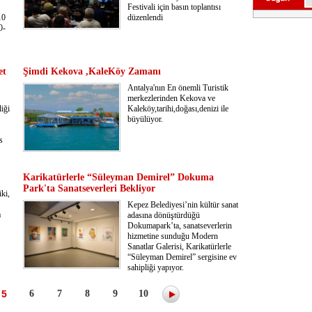
Festivali için basın toplantısı
10
düzenlendi
0-
et
Şimdi Kekova ,KaleKöy Zamanı
Antalya'nın En önemli Turistik
merkezlerinden Kekova ve
iği
Kaleköy,tarihi,doğası,denizi ile
büyülüyor.
s
Karikatürlerle “Süleyman Demirel” Dokuma
Park'ta Sanatseverleri Bekliyor
iki,
Kepez Belediyesi’nin kültür sanat
a
adasına dönüştürdüğü
Dokumapark’ta, sanatseverlerin
hizmetine sunduğu Modern
Sanatlar Galerisi, Karikatürlerle
“Süleyman Demirel” sergisine ev
sahipliği yapıyor.
5
6
7
8
9
10