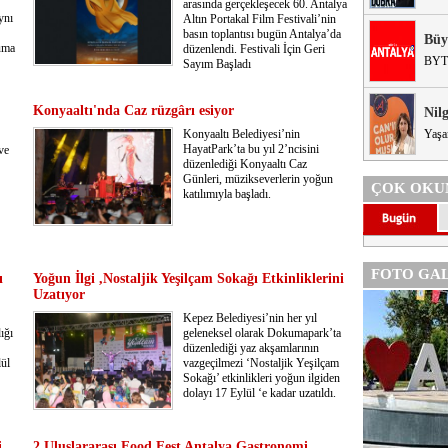
arasında gerçekleşecek 60. Antalya
ynı
Altın Portakal Film Festivali’nin
basın toplantısı bugün Antalya’da
Büy
Cuma
düzenlendi. Festivali İçin Geri
BYT
Sayım Başladı
Konyaaltı'nda Caz rüzgârı esiyor
Nil
Konyaaltı Belediyesi’nin
Yaşa
HayatPark’ta bu yıl 2’ncisini
ve
düzenlediği Konyaaltı Caz
Günleri, müzikseverlerin yoğun
ÇOK OKU
katılımıyla başladı.
FOTO GAL
ı
Yoğun İlgi ,Nostaljik Yeşilçam Sokağı Etkinliklerini
Uzatıyor
Kepez Belediyesi’nin her yıl
ığı
geleneksel olarak Dokumapark’ta
düzenlediği yaz akşamlarının
ül
vazgeçilmezi ‘Nostaljik Yeşilçam
Sokağı’ etkinlikleri yoğun ilgiden
dolayı 17 Eylül ‘e kadar uzatıldı.
i
2.Uluslararası Food Fest Antalya Gastronomi