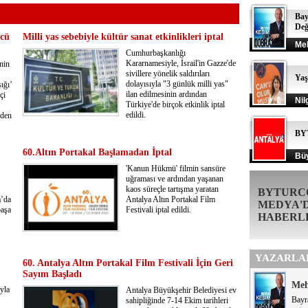
Bay
Değ
ncü
Milli yas sebebiyle kültür sanat etkinlikleri iptal
Me
Cumhurbaşkanlığı
Kararnamesiyle, İsrail'in Gazze'de
nin
sivillere yönelik saldırıları
Ya
dolayısıyla "3 günlük milli yas"
ığı’
ilan edilmesinin ardından
çi
Nil
Türkiye'de birçok etkinlik iptal
edildi.
eden
BY
60.Altın Portakal Başlamadan İptal
Büy
'Kanun Hükmü' filmin sansüre
uğraması ve ardından yaşanan
kaos süreçle tartışma yaratan
BYTURC
a’da
Antalya Altın Portakal Film
MEDYA'
paşa
Festivali iptal edildi.
HABERL
YAZARLA
60. Antalya Altın Portakal Film Festivali İçin Geri
Sayım Başladı
Me
yla
Antalya Büyükşehir Belediyesi ev
Bayr
sahipliğinde 7-14 Ekim tarihleri