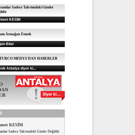
ramlar Sadece Takvimdeki Günler
ildir
hmet KESİM
şam Armağan Etmek
gün Bilal
TURCO MEDYA'DAN HABERLER
ük Antalya diyor ki...
O
DAN
ER
R
hmet KESİM
amlar Sadece Takvimdeki Günler Değildir