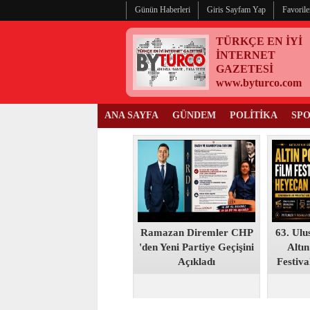
Günün Haberleri
Giris Sayfam Yap
Favorile
TÜRKÇE EN İYİ
İNTERNET
GAZETESİ
www.byturco.com
ANA SAYFA
GÜNDEM
POLİTİKA
SP
Ramazan Diremler CHP
63. Ulu
'den Yeni Partiye Geçişini
Altın
Açıkladı
Festiva