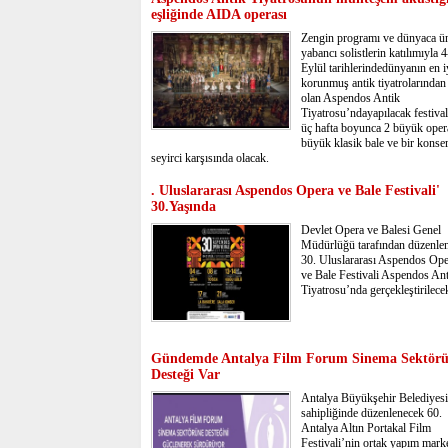
eşliğinde AIDA operası
Zengin programı ve dünyaca ü
yabancı solistlerin katılımıyla 
Eylül tarihlerindedünyanın en i
korunmuş antik tiyatrolarından 
olan Aspendos Antik
Tiyatrosu’ndayapılacak festiva
üç hafta boyunca 2 büyük oper
büyük klasik bale ve bir konser
seyirci karşısında olacak.
. Uluslararası Aspendos Opera ve Bale Festivali'
30.Yaşında
Devlet Opera ve Balesi Genel
Müdürlüğü tarafından düzenle
30. Uluslararası Aspendos Ope
ve Bale Festivali Aspendos An
Tiyatrosu’nda gerçekleştirilece
Gündemde Antalya Film Forum Sinema Sektör
Desteği Var
Antalya Büyükşehir Belediyesi
sahipliğinde düzenlenecek 60.
Antalya Altın Portakal Film
Festivali’nin ortak yapım marke