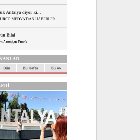
ük Antalya diyor ki...
URCO MEDYA'DAN HABERLER
gün Bilal
m Armağan Etmek
NANLAR
ERİ