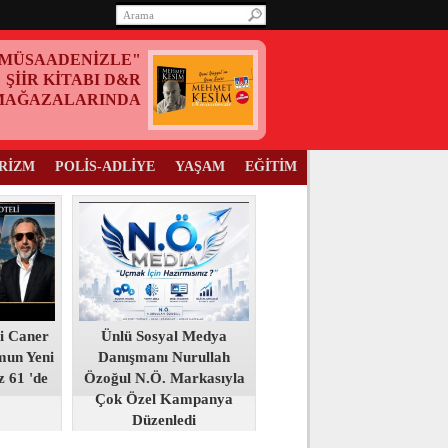
MÜSAADENİZLE"
ŞİİR KİTABI D&R
MAĞAZALARINDA
RİZM
POLİS-ADLİYE
YAŞAM
EĞİTİM
i Caner
Ünlü Sosyal Medya
mun Yeni
Danışmanı Nurullah
z 61 'de
Özoğul N.Ö. Markasıyla
Çok Özel Kampanya
Düzenledi