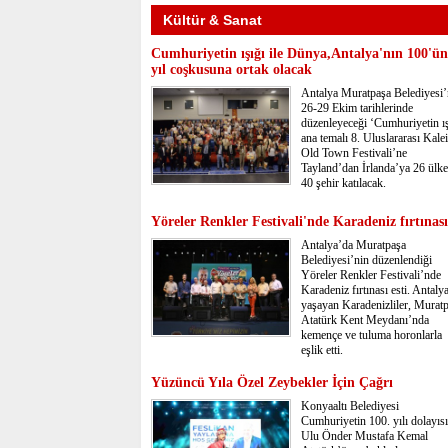
Kültür & Sanat
Cumhuriyetin ışığı ile Dünya,Antalya'nın 100'ü
yıl coşkusuna ortak olacak
Antalya Muratpaşa Belediyesi’
26-29 Ekim tarihlerinde
düzenleyeceği ‘Cumhuriyetin ış
ana temalı 8. Uluslararası Kalei
Old Town Festivali’ne
Tayland’dan İrlanda’ya 26 ülk
40 şehir katılacak.
Yöreler Renkler Festivali'nde Karadeniz fırtınası
Antalya’da Muratpaşa
Belediyesi’nin düzenlendiği
Yöreler Renkler Festivali’nde
Karadeniz fırtınası esti. Antaly
yaşayan Karadenizliler, Murat
Atatürk Kent Meydanı’nda
kemençe ve tuluma horonlarla
eşlik etti.
Yüzüncü Yıla Özel Zeybekler İçin Çağrı
Konyaaltı Belediyesi
Cumhuriyetin 100. yılı dolayısı
Ulu Önder Mustafa Kemal