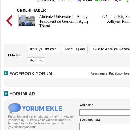
Akdeniz Üniversitesi , Antalya
Gönüller Bir, So
Teknokent'de Görkemli Açılış
Adliyesi Ram
Töreni
Antalya Rmazan
Mobil aş evi
Büyük Antalya Gazete
Etiketler :
Byturco
FACEBOOK YORUM
Yorumlarınızı Facebook hesa
YORUMLAR
Küfür, hakaret içeren; dil, din, ırk ayrımı yapan;
yasalara aykırı ifade ve beyanda bulunan ve
tamamı büyük harflerle yazılan yorumlar
yayınlanmayacaktır.