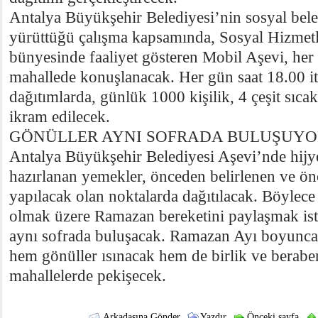
Antalya Büyükşehir Belediyesi’nin sosyal beled
yürüttüğü çalışma kapsamında, Sosyal Hizmetl
bünyesinde faaliyet gösteren Mobil Aşevi, her 
mahallede konuşlanacak. Her gün saat 18.00 it
dağıtımlarda, günlük 1000 kişilik, 4 çeşit sıc
ikram edilecek.
GÖNÜLLER AYNI SOFRADA BULUŞUYO
Antalya Büyükşehir Belediyesi Aşevi’nde hijy
hazırlanan yemekler, önceden belirlenen ve ö
yapılacak olan noktalarda dağıtılacak. Böylece 
olmak üzere Ramazan bereketini paylaşmak ist
aynı sofrada buluşacak. Ramazan Ayı boyunca 
hem gönüller ısınacak hem de birlik ve berabe
mahallelerde pekişecek.
Arkadaşına Gönder
Yazdır
Önceki sayfa