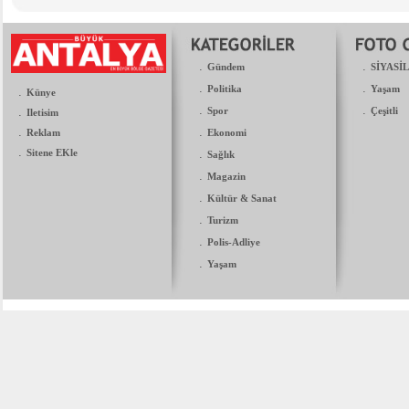
.
.
Gündem
SİYASİ
.
.
Politika
Yaşam
.
Künye
.
.
.
Spor
Çeşitli
Iletisim
.
.
Reklam
Ekonomi
.
Sitene EKle
.
Sağlık
.
Magazin
.
Kültür & Sanat
.
Turizm
.
Polis-Adliye
.
Yaşam