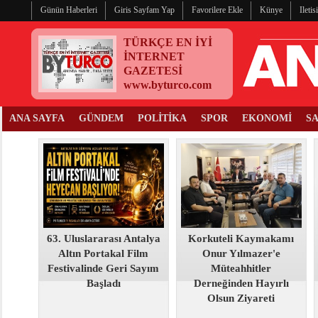
Günün Haberleri
Giris Sayfam Yap
Favorilere Ekle
Künye
Ileti
TÜRKÇE EN İYİ
İNTERNET
GAZETESİ
www.byturco.com
ANA SAYFA
GÜNDEM
POLİTİKA
SPOR
EKONOMİ
S
63. Uluslararası Antalya
Korkuteli Kaymakamı
Altın Portakal Film
Onur Yılmazer'e
Festivalinde Geri Sayım
Müteahhitler
Başladı
Derneğinden Hayırlı
Olsun Ziyareti