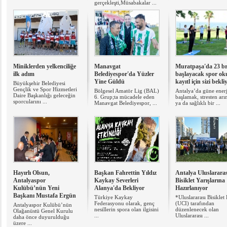
gerçekleşti,Müsabakalar ...
Miniklerden yelkenciliğe
Manavgat
Muratpaşa'da 23 b
ilk adım
Belediyespor'da Yüzler
başlayacak spor oku
Yine Güldü
kayıtl için sizi bekli
Büyükşehir Belediyesi
Gençlik ve Spor Hizmetleri
Bölgesel Amatör Lig (BAL)
Antalya’da güne ener
Daire Başkanlığı geleceğin
6. Grup;ta mücadele eden
başlamak, stresten ar
sporcularını ...
Manavgat Belediyespor, ...
ya da sağlıklı bir ...
Hayırlı Olsun,
Başkan Fahrettin Yıldız
Antalya Uluslararas
Antalyaspor
Kaykay Severleri
Bisiklet Yarışlarına
Kulübü’nün Yeni
Alanya'da Bekliyor
Hazırlanıyor
Başkanı Mustafa Ergün
Türkiye Kaykay
*Uluslararası Bisiklet 
Federasyonu olarak, genç
(UCI) tarafından
Antalyaspor Kulübü’nün
nesillerin spora olan ilgisini
düzenlenecek olan
Olağanüstü Genel Kurulu
...
Uluslararası ...
daha önce duyurulduğu
üzere ...