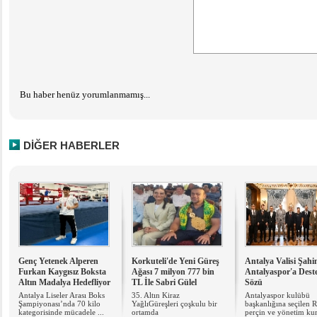
Bu haber henüz yorumlanmamış...
DİĞER HABERLER
Genç Yetenek Alperen
Korkuteli'de Yeni Güreş
Antalya Valisi Şah
Furkan Kaygısız Boksta
Ağası 7 milyon 777 bin
Antalyaspor'a Dest
Altın Madalya Hedefliyor
TL İle Sabri Gülel
Sözü
Antalya Liseler Arası Boks
35. Altın Kiraz
Antalyaspor kulübü
Şampiyonası’nda 70 kilo
YağlıGüreşleri çoşkulu bir
başkanlığına seçilen R
kategorisinde mücadele ...
ortamda
perçin ve yönetim kur