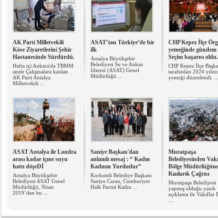
AK Parti Milletvekili
ASAT’tan Türkiye’de bir
CHP Kepez İlçe Ör
Köse Ziyaretlerini Şehir
ilk
yemeğinde gündem
Hastanesinde Sürdürdü.
Seçim başarısı oldu.
Antalya Büyükşehir
Belediyesi Su ve Atıksu
Hafta içi Ankara'da TBMM
CHP Kepez İlçe Başka
İdaresi (ASAT) Genel
sinde Çalışmalara katılan
tarafından 2024 yılın
Müdürlüğü ...
AK Parti Antalya
yemeği düzenlendi. ..
Milletvekili ...
ASAT Antalya ile Londra
Saniye Başkan'dan
Muratpaşa
arası kadar içme suyu
anlamlı mesaj : “ Kadın
Belediyesinden Vakı
hattı döşeDİ
Kadının Yurdudur”
Bölge Müdürlüğün
Kızılarık Çağrısı
Antalya Büyükşehir
Korkuteli Belediye Başkanı
Belediyesi ASAT Genel
Saniye Caran, Cumhuriyet
Muratpaşa Belediyesi
Müdürlüğü, Nisan
Halk Partisi Kadın ...
yapmış olduğu yazılı
2019’dan bu ...
açıklama ile Vakıflar 
...