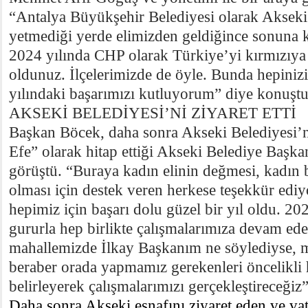
“Antalya Büyükşehir Belediyesi olarak Akseki
yetmediği yerde elimizden geldiğince sonuna k
2024 yılında CHP olarak Türkiye’yi kırmızıy
oldunuz. İlçelerimizde de öyle. Bunda hepiniz
yılındaki başarımızı kutluyorum” diye konuştu
AKSEKİ BELEDİYESİ’Nİ ZİYARET ETTİ
Başkan Böcek, daha sonra Akseki Belediyesi’
Efe” olarak hitap ettiği Akseki Belediye Başka
görüştü. “Buraya kadın elinin değmesi, kadın 
olması için destek veren herkese teşekkür edi
hepimiz için başarı dolu güzel bir yıl oldu. 2025 
gururla hep birlikte çalışmalarımıza devam ed
mahallemizde İlkay Başkanım ne söylediyse, m
beraber orada yapmamız gerekenleri öncelikli 
belirleyerek çalışmalarımızı gerçekleştireceğiz”
Daha sonra Akseki esnafını ziyaret eden ve vat