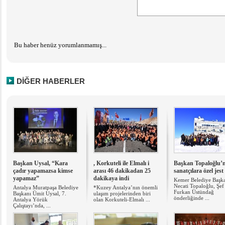
Bu haber henüz yorumlanmamış...
DİĞER HABERLER
Başkan Uysal, “Kara
, Korkuteli ile Elmalı i
Başkan Topaloğlu’
çadır yapamazsa kimse
arası 46 dakikadan 25
sanatçılara özel jest
yapamaz”
dakikaya indi
Kemer Belediye Başk
Necati Topaloğlu, Şef
Antalya Muratpaşa Belediye
*Kuzey Antalya’nın önemli
Furkan Üstündağ
Başkanı Ümit Uysal, 7.
ulaşım projelerinden biri
önderliğinde ...
Antalya Yörük
olan Korkuteli-Elmalı ...
Çalıştayı’nda, ...