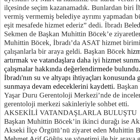
ilçesinde seçim kazanamadık. Bunlardan biri İb
vermiş vermemiş belediye ayrımı yapmadan bü
eşit mesafede hizmet ederiz” dedi. İbradı Bele
Sekmen de Başkan Muhittin Böcek’e ziyaretleri 
Muhittin Böcek, İbradı’da ASAT hizmet birimin
çalışanlarla bir araya geldi. Başkan Böcek
hizm
artırmak ve vatandaşlara daha iyi hizmet sunm
çalışmalar hakkında değerlendirmede bulundu
İbradı'nın su ve altyapı ihtiyaçları konusunda 
sunmaya devam edeceklerini kaydetti.
Başkan 
Yaşar Duru Gerentoloji Merkezi’nde de incele
gerentoloji merkezi sakinleriyle sohbet etti.
AKSEKİLİ VATANDAŞLARLA BULUŞTU
Başkan Muhittin Böcek’in ikinci durağı ise Ak
Akseki İlçe Örgütü’nü ziyaret eden Muhittin B
Mehmet Arif Göğüş ve yönetimi ile bir araya 