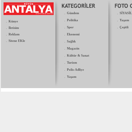
.
.
Gündem
SİYASİ
.
.
Politika
Yaşam
.
Künye
.
.
.
Spor
Çeşitli
Iletisim
.
.
Reklam
Ekonomi
.
Sitene EKle
.
Sağlık
.
Magazin
.
Kültür & Sanat
.
Turizm
.
Polis-Adliye
.
Yaşam