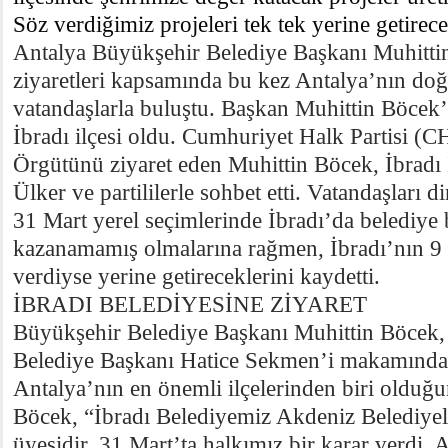
Söz verdiğimiz projeleri tek tek yerine getirec
Antalya Büyükşehir Belediye Başkanı Muhittin
ziyaretleri kapsamında bu kez Antalya’nın doğ
vatandaşlarla buluştu. Başkan Muhittin Böcek’i
İbradı ilçesi oldu. Cumhuriyet Halk Partisi (CH
Örgütünü ziyaret eden Muhittin Böcek, İbradı 
Ülker ve partililerle sohbet etti. Vatandaşları
31 Mart yerel seçimlerinde İbradı’da belediye 
kazanamamış olmalarına rağmen, İbradı’nın 9 
verdiyse yerine getireceklerini kaydetti.
İBRADI BELEDİYESİNE ZİYARET
Büyükşehir Belediye Başkanı Muhittin Böcek, 
Belediye Başkanı Hatice Sekmen’i makamında zi
Antalya’nın en önemli ilçelerinden biri olduğ
Böcek, “İbradı Belediyemiz Akdeniz Belediyele
üyesidir. 31 Mart’ta halkımız bir karar verdi. 