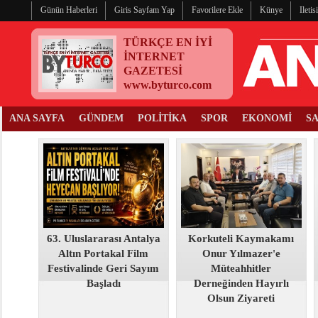
Günün Haberleri
Giris Sayfam Yap
Favorilere Ekle
Künye
Ileti
TÜRKÇE EN İYİ
İNTERNET
GAZETESİ
www.byturco.com
ANA SAYFA
GÜNDEM
POLİTİKA
SPOR
EKONOMİ
S
63. Uluslararası Antalya
Korkuteli Kaymakamı
Altın Portakal Film
Onur Yılmazer'e
Festivalinde Geri Sayım
Müteahhitler
Başladı
Derneğinden Hayırlı
Olsun Ziyareti