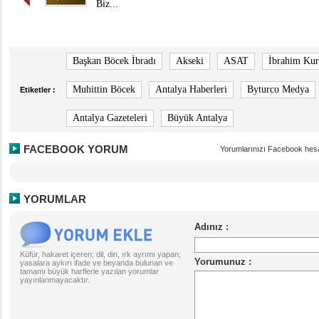
Biz...
Başkan Böcek İbradı
Akseki
ASAT
İbrahim Kur
Muhittin Böcek
Antalya Haberleri
Byturco Medya
Etiketler :
Antalya Gazeteleri
Büyük Antalya
FACEBOOK YORUM
Yorumlarınızı Facebook hesa
YORUMLAR
Küfür, hakaret içeren; dil, din, ırk ayrımı yapan;
yasalara aykırı ifade ve beyanda bulunan ve
tamamı büyük harflerle yazılan yorumlar
yayınlanmayacaktır.