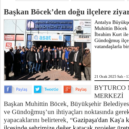
Başkan Böcek’den doğu ilçelere ziya
Antalya Büyükşe
Muhittin Böcek
İbrahim Kurt ile
Gündoğmuş ilçele
vatandaşlarla bi
21 Ocak 2025 Salı - 1
BYTURCO 
MERKEZİ
Başkan Muhittin Böcek, Büyükşehir Belediyesi
ve Gündoğmuş’un ihtiyaçları noktasında gerekl
yapacaklarını belirterek, “
Gazipaşa'dan Kaş'a k
ilçesinde şehrimize değer katacak projeler ür